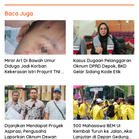
b
er
e
o
Baca Juga
o
k
Miris! Art Di Bawah Umur
Kasus Dugaan Pelanggaran
Diduga Jadi Korban
Oknum DPRD Depok, BKD
Kekerasan Istri Prajurit TNI di
Gelar Sidang Kode Etik
Depok
Dijanjikan Mendapat Proyek
500 Mahasiswa BEM UI
Aspirasi, Pengusaha
Kembali Turun ke Jalan, Aksi
Laporkan Oknum Dewan
Lanjutan di Depan Gedung