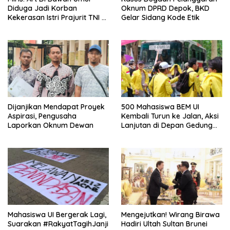
Diduga Jadi Korban
Oknum DPRD Depok, BKD
Kekerasan Istri Prajurit TNI di
Gelar Sidang Kode Etik
Depok
Dijanjikan Mendapat Proyek
500 Mahasiswa BEM UI
Aspirasi, Pengusaha
Kembali Turun ke Jalan, Aksi
Laporkan Oknum Dewan
Lanjutan di Depan Gedung
DPR/MPR
Mahasiswa UI Bergerak Lagi,
Mengejutkan! Wirang Birawa
Suarakan #RakyatTagihJanji
Hadiri Ultah Sultan Brunei