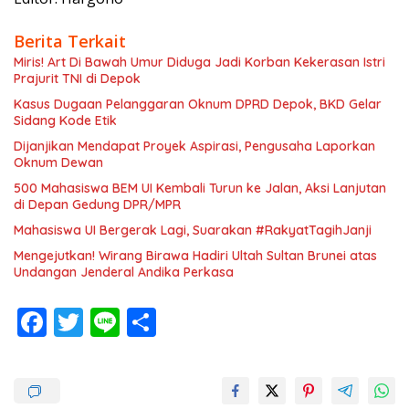
Berita Terkait
Miris! Art Di Bawah Umur Diduga Jadi Korban Kekerasan Istri
Prajurit TNI di Depok
Kasus Dugaan Pelanggaran Oknum DPRD Depok, BKD Gelar
Sidang Kode Etik
Dijanjikan Mendapat Proyek Aspirasi, Pengusaha Laporkan
Oknum Dewan
500 Mahasiswa BEM UI Kembali Turun ke Jalan, Aksi Lanjutan
di Depan Gedung DPR/MPR
Mahasiswa UI Bergerak Lagi, Suarakan #RakyatTagihJanji
Mengejutkan! Wirang Birawa Hadiri Ultah Sultan Brunei atas
Undangan Jenderal Andika Perkasa
F
T
Li
S
ac
w
n
h
e
itt
e
ar