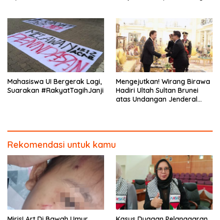
DPR/MPR
Mahasiswa UI Bergerak Lagi,
Mengejutkan! Wirang Birawa
Suarakan #RakyatTagihJanji
Hadiri Ultah Sultan Brunei
atas Undangan Jenderal
Andika Perkasa
Rekomendasi untuk kamu
Miris! Art Di Bawah Umur
Kasus Dugaan Pelanggaran