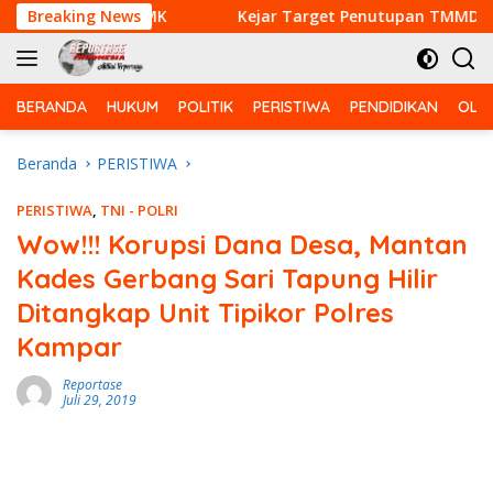
Langsung
pi Bebas PMK
Breaking News
Kejar Target Penutupan TMMD Ke-129, S
ke
konten
BERANDA
HUKUM
POLITIK
PERISTIWA
PENDIDIKAN
OLA
Beranda
PERISTIWA
PERISTIWA
,
TNI - POLRI
Wow!!! Korupsi Dana Desa, Mantan
Kades Gerbang Sari Tapung Hilir
Ditangkap Unit Tipikor Polres
Kampar
Reportase
Juli 29, 2019