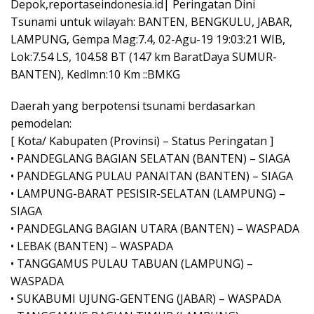
Depok,reportaseindonesia.id| Peringatan Dini
Tsunami untuk wilayah: BANTEN, BENGKULU, JABAR,
LAMPUNG, Gempa Mag:7.4, 02-Agu-19 19:03:21 WIB,
Lok:7.54 LS, 104.58 BT (147 km BaratDaya SUMUR-
BANTEN), Kedlmn:10 Km ::BMKG
Daerah yang berpotensi tsunami berdasarkan
pemodelan:
[ Kota/ Kabupaten (Provinsi) – Status Peringatan ]
• PANDEGLANG BAGIAN SELATAN (BANTEN) – SIAGA
• PANDEGLANG PULAU PANAITAN (BANTEN) – SIAGA
• LAMPUNG-BARAT PESISIR-SELATAN (LAMPUNG) –
SIAGA
• PANDEGLANG BAGIAN UTARA (BANTEN) – WASPADA
• LEBAK (BANTEN) – WASPADA
• TANGGAMUS PULAU TABUAN (LAMPUNG) –
WASPADA
• SUKABUMI UJUNG-GENTENG (JABAR) – WASPADA