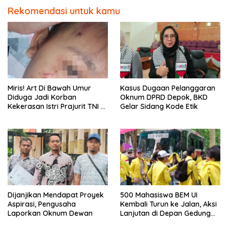
Rekomendasi untuk kamu
Miris! Art Di Bawah Umur
Kasus Dugaan Pelanggaran
Diduga Jadi Korban
Oknum DPRD Depok, BKD
Kekerasan Istri Prajurit TNI di
Gelar Sidang Kode Etik
Depok
Dijanjikan Mendapat Proyek
500 Mahasiswa BEM UI
Aspirasi, Pengusaha
Kembali Turun ke Jalan, Aksi
Laporkan Oknum Dewan
Lanjutan di Depan Gedung
DPR/MPR