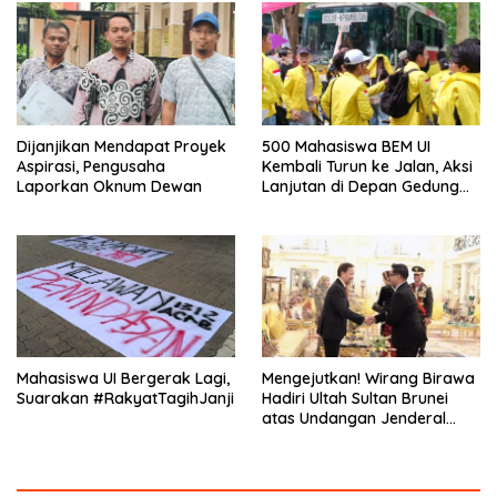
Dijanjikan Mendapat Proyek
500 Mahasiswa BEM UI
Aspirasi, Pengusaha
Kembali Turun ke Jalan, Aksi
Laporkan Oknum Dewan
Lanjutan di Depan Gedung
DPR/MPR
Mahasiswa UI Bergerak Lagi,
Mengejutkan! Wirang Birawa
Suarakan #RakyatTagihJanji
Hadiri Ultah Sultan Brunei
atas Undangan Jenderal
Andika Perkasa