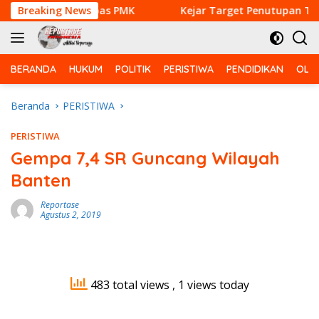
Langsung
Agar Sapi Bebas PMK
Breaking News
Kejar Target Penutupan TMMD Ke
ke
konten
BERANDA
HUKUM
POLITIK
PERISTIWA
PENDIDIKAN
OLA
Beranda
PERISTIWA
PERISTIWA
Gempa 7,4 SR Guncang Wilayah
Banten
Reportase
Agustus 2, 2019
483 total views
, 1 views today