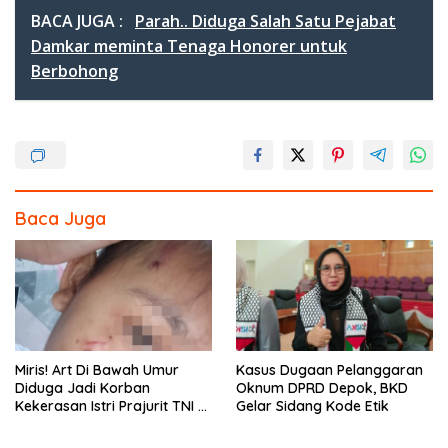
e
itt
e
ar
BACA JUGA :
Parah.. Diduga Salah Satu Pejabat
b
er
e
Damkar meminta Tenaga Honorer untuk
Berbohong
o
o
k
Baca Juga
Miris! Art Di Bawah Umur
Kasus Dugaan Pelanggaran
Diduga Jadi Korban
Oknum DPRD Depok, BKD
Kekerasan Istri Prajurit TNI di
Gelar Sidang Kode Etik
Depok