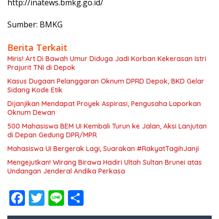
http://inatews.bmkg.go.id/
Sumber: BMKG
Berita Terkait
Miris! Art Di Bawah Umur Diduga Jadi Korban Kekerasan Istri
Prajurit TNI di Depok
Kasus Dugaan Pelanggaran Oknum DPRD Depok, BKD Gelar
Sidang Kode Etik
Dijanjikan Mendapat Proyek Aspirasi, Pengusaha Laporkan
Oknum Dewan
500 Mahasiswa BEM UI Kembali Turun ke Jalan, Aksi Lanjutan
di Depan Gedung DPR/MPR
Mahasiswa UI Bergerak Lagi, Suarakan #RakyatTagihJanji
Mengejutkan! Wirang Birawa Hadiri Ultah Sultan Brunei atas
Undangan Jenderal Andika Perkasa
F
T
Li
S
ac
w
n
h