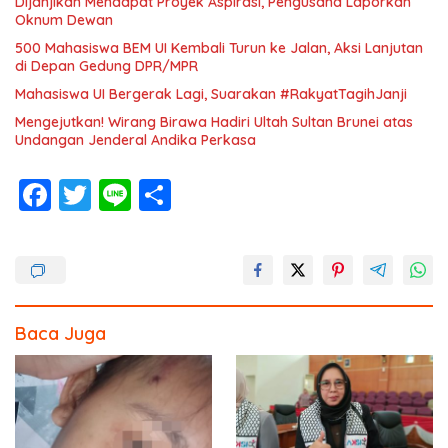
Dijanjikan Mendapat Proyek Aspirasi, Pengusaha Laporkan
Oknum Dewan
500 Mahasiswa BEM UI Kembali Turun ke Jalan, Aksi Lanjutan
di Depan Gedung DPR/MPR
Mahasiswa UI Bergerak Lagi, Suarakan #RakyatTagihJanji
Mengejutkan! Wirang Birawa Hadiri Ultah Sultan Brunei atas
Undangan Jenderal Andika Perkasa
F
T
Li
S
ac
w
n
h
e
itt
e
ar
b
er
e
o
Baca Juga
o
k