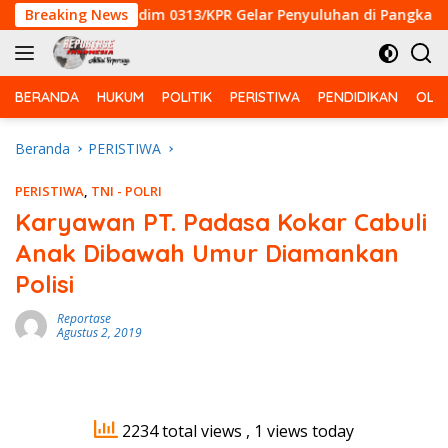
Langsung
e-129 Kodim 0313/KPR Gelar Penyuluhan di Pangkalan Terap
Breaking News
ke
konten
BERANDA
HUKUM
POLITIK
PERISTIWA
PENDIDIKAN
OLA
Beranda
PERISTIWA
PERISTIWA
,
TNI - POLRI
Karyawan PT. Padasa Kokar Cabuli
Anak Dibawah Umur Diamankan
Polisi
Reportase
Agustus 2, 2019
2234 total views
, 1 views today