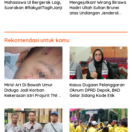
Mahasiswa UI Bergerak Lagi,
Mengejutkan! Wirang Birawa
Suarakan #RakyatTagihJanji
Hadiri Ultah Sultan Brunei
atas Undangan Jenderal
Andika Perkasa
Rekomendasi untuk kamu
Miris! Art Di Bawah Umur
Kasus Dugaan Pelanggaran
Diduga Jadi Korban
Oknum DPRD Depok, BKD
Kekerasan Istri Prajurit TNI di
Gelar Sidang Kode Etik
Depok