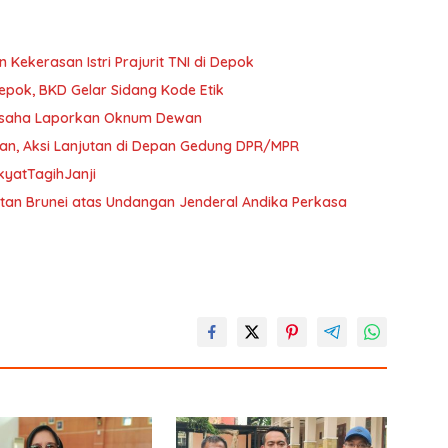
 Kekerasan Istri Prajurit TNI di Depok
ok, BKD Gelar Sidang Kode Etik
ngusaha Laporkan Oknum Dewan
lan, Aksi Lanjutan di Depan Gedung DPR/MPR
kyatTagihJanji
ultan Brunei atas Undangan Jenderal Andika Perkasa