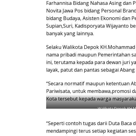
Farhannisa Bidang Nahasa Asing dan Pub
Novita Jawa Pos bidang Personal Brand
bidang Budaya, Asisten Ekonomi dan
Supian,Suri, Kadisporyata Wijayanto b
banyak yang lainnya.
Selaku Walikota Depok KH.Mohammad 
nama pribadi maupun Pemerintahan san
ini, terutama kepada para dewan juri 
layak, patut dan pantas sebagai Abang
“Secara normatif maupun ketentuan 
Pariwisata, untuk membawa,promosi dan
Kota tersebut kepada warga masyarakat
Walikota Depok KH.
“Seperti contoh tugas darii Duta Baca
mendampingi terus setiap kegiatan ses