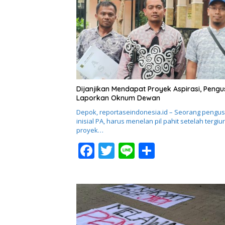
b
er
e
o
o
k
Dijanjikan Mendapat Proyek Aspirasi, Peng
Laporkan Oknum Dewan
Depok, reportaseindonesia.id – Seorang pengu
inisial PA, harus menelan pil pahit setelah tergiur 
proyek…
F
T
Li
S
ac
w
n
h
e
itt
e
ar
b
er
e
o