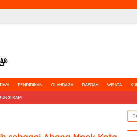
TIWA
PENDIDIKAN
OLAHRAGA
DAERAH
WISATA
KU
BUNGI KAMI
Cari
untu
ilih sebagai Abang Mpok Kota