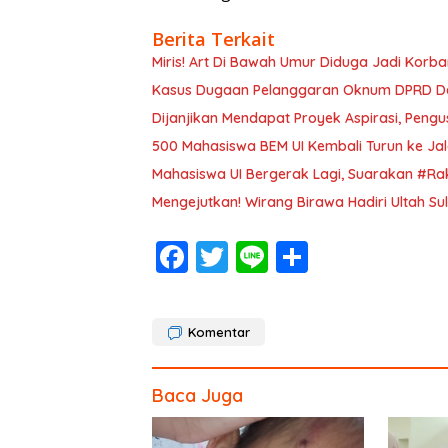
Berita Terkait
Miris! Art Di Bawah Umur Diduga Jadi Korban
Kasus Dugaan Pelanggaran Oknum DPRD Dep
Dijanjikan Mendapat Proyek Aspirasi, Pe
500 Mahasiswa BEM UI Kembali Turun ke Ja
Mahasiswa UI Bergerak Lagi, Suarakan #Ra
Mengejutkan! Wirang Birawa Hadiri Ultah S
F
T
Li
S
ac
w
n
h
e
itt
e
ar
Komentar
b
er
e
o
Baca Juga
o