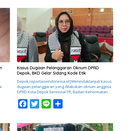
n
Kasus Dugaan Pelanggaran Oknum DPRD
Depok, BKD Gelar Sidang Kode Etik
Depok,reportaseindonesia.id|Menindaklanjuti kasus
a
dugaan pelanggaran yang dilakukan oknum anggota
DPRD Kota Depok berinisial TR, Badan Kehormatan…
F
T
Li
S
ac
w
n
h
e
itt
e
ar