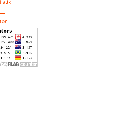
tistik
itor