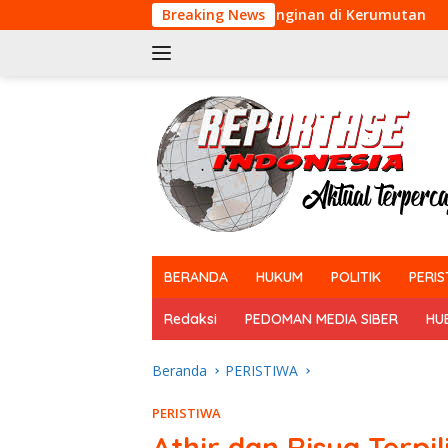
Langsung
aksanakan Pendinginan di Kerumutan
Breaking News
ke
konten
tutup
BERANDA
HUKUM
POLITIK
PERIS
Redaksi
PEDOMAN MEDIA SIBER
HU
Beranda
PERISTIWA
PERISTIWA
Athir dan Risya Terp