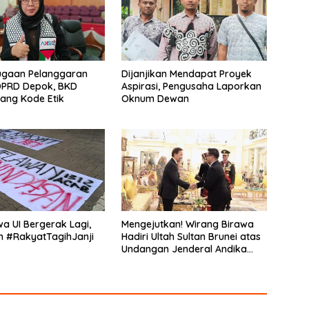
ugaan Pelanggaran
Dijanjikan Mendapat Proyek
PRD Depok, BKD
Aspirasi, Pengusaha Laporkan
dang Kode Etik
Oknum Dewan
a UI Bergerak Lagi,
Mengejutkan! Wirang Birawa
n #RakyatTagihJanji
Hadiri Ultah Sultan Brunei atas
Undangan Jenderal Andika
Perkasa