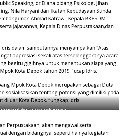
lic Speaking, dr.Diana bidang Psikolog, Jihan
ing, Nila Haryani dari Ikatan Kebudayaan Sunda
 Pembangunan Ahmad Kafrawi, Kepala BKPSDM
eserta jajarannya, Kepala Dinas Perpustakaan,dan
Idris dalam sambutannya menyampaikan “Atas
gat appresiasi sekali atas terselenggaranya acara
yang begitu gigihnya untuk menentukan siapa yang
 Mpok Kota Depok tahun 2019. “ucap Idris.
Abang Mpok Kota Depok merupakan sebagai Duta
 sosialisasikan tentang potensi yang dimiliki pada
 diluar Kota Depok. “ungkap Idris
Mohammad Idris Dalam Sambutannya.
 dan Perpustakaan, akan mengawal serta
uai dengan bidangnya, seperti halnya kegiatan