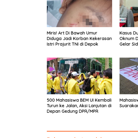
k
Miris! Art Di Bawah Umur
Kasus D
Diduga Jadi Korban Kekerasan
Oknum D
Istri Prajurit TNI di Depok
Gelar Si
500 Mahasiswa BEM UI Kembali
Mahasisw
Turun ke Jalan, Aksi Lanjutan di
Suaraka
Depan Gedung DPR/MPR