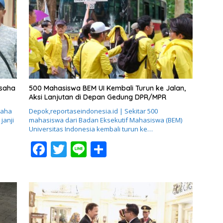
b
er
e
o
o
k
usaha
500 Mahasiswa BEM UI Kembali Turun ke Jalan,
Aksi Lanjutan di Depan Gedung DPR/MPR
saha
Depok,reportaseindonesia.id | Sekitar 500
janji
mahasiswa dari Badan Eksekutif Mahasiswa (BEM)
Universitas Indonesia kembali turun ke…
F
T
Li
S
ac
w
n
h
e
itt
e
ar
b
er
e
o