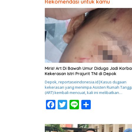
Rekomendasi untuk kamu
Miris! Art Di Bawah Umur Diduga Jadi Korba
Kekerasan Istri Prajurit TNI di Depok
Depok, reportaseindonesia.id|Kasus dugaan
kekerasan yang menimpa Asisten Rumah Tangg
(ART) kembali mencuat, kali ini melibatkan…
F
T
Li
S
ac
w
n
h
e
itt
e
ar