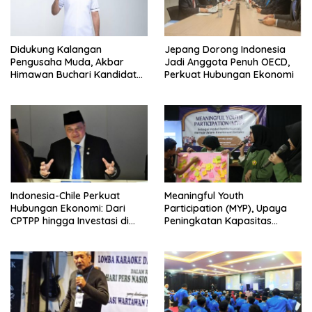
Didukung Kalangan
Jepang Dorong Indonesia
Pengusaha Muda, Akbar
Jadi Anggota Penuh OECD,
Himawan Buchari Kandidat
Perkuat Hubungan Ekonomi
Kuat Menteri Pemuda dan
Olahraga
Indonesia-Chile Perkuat
Meaningful Youth
Hubungan Ekonomi: Dari
Participation (MYP), Upaya
CPTPP hingga Investasi di
Peningkatan Kapasitas
KEK
Remaja tentang Kesetaraan
oleh UPN Veteran Jakarta