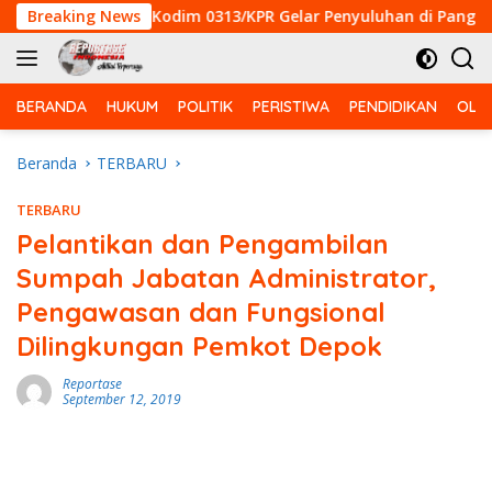
Langsung
 ke-129 Kodim 0313/KPR Gelar Penyuluhan di Pangkalan Terap
Breaking News
ke
konten
BERANDA
HUKUM
POLITIK
PERISTIWA
PENDIDIKAN
OLA
Beranda
TERBARU
TERBARU
Pelantikan dan Pengambilan
Sumpah Jabatan Administrator,
Pengawasan dan Fungsional
Dilingkungan Pemkot Depok
Reportase
September 12, 2019