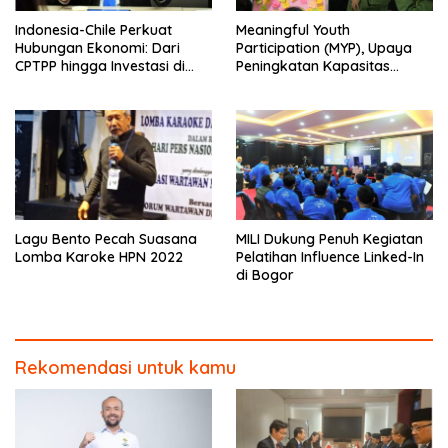
Indonesia-Chile Perkuat
Meaningful Youth
Hubungan Ekonomi: Dari
Participation (MYP), Upaya
CPTPP hingga Investasi di
Peningkatan Kapasitas
KEK
Remaja tentang Kesetaraan
oleh UPN Veteran Jakarta
Lagu Bento Pecah Suasana
MILI Dukung Penuh Kegiatan
Lomba Karoke HPN 2022
Pelatihan Influence Linked-In
di Bogor
Rekomendasi untuk kamu