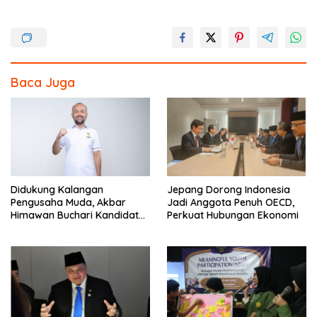
ac
w
n
h
e
itt
e
ar
b
er
e
o
Baca Juga
o
k
Didukung Kalangan
Jepang Dorong Indonesia
Pengusaha Muda, Akbar
Jadi Anggota Penuh OECD,
Himawan Buchari Kandidat
Perkuat Hubungan Ekonomi
Kuat Menteri Pemuda dan
Olahraga