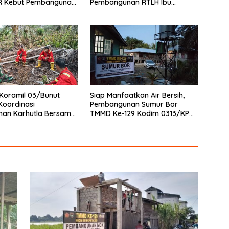
R Kebut Pembangunan
Pembangunan RTLH Ibu
13 Pangkalan Terap
Asmawati Masuki Tahap
Finishing dan Pengecatan
Koramil 03/Bunut
Siap Manfaatkan Air Bersih,
Koordinasi
Pembangunan Sumur Bor
han Karhutla Bersama
TMMD Ke-129 Kodim 0313/KPR
adam di Desa Sungai
di Musholla Alfaizin Rampung
100 Persen