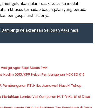
i mengeluhkan jalan rusak itu serta mudah-
ian khusus terhadap badan jalan yang berada
ukan pengaspalan,harapnya.
 Dampingi Pelaksanaan Serbuan Vaksinasi
ak Warga,Agar Sapi Bebas PMK
gas Kodim 0313/KPR Kebut Pembangunan MCK SD 013
R, Pembangunan RTLH Ibu Asmawati Masuki Tahap
to Meriahkan Lomba Voli Campuran HUT RI Ke-81 di Desa
nasi Pencegahan Karhutla Bersama Tim Pemadam di Desa