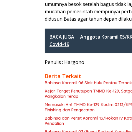
umumnya besok setelah bagus tidak lag
mudahan pemerintah mempunyai perhat
didusun Batas agar tahun depan dilak
BACA JUGA :
Anggota Koramil 05/KK
Covid-19
Penulis : Hargono
Berita Terkait
Babinsa Koramil 06 Siak Hulu Pantau Tern
Kejar Target Penutupan TMMD Ke-129, Sat
Pangkalan Terap
Memasuki H-6 TMMD Ke-129 Kodim 0313/KP
Finishing dan Pengecatan
Babinsa dan Persit Koramil 13/Rokan IV Ko
Pendalian
Babinsa Koramil 03/Bunut Perkuat Koordi