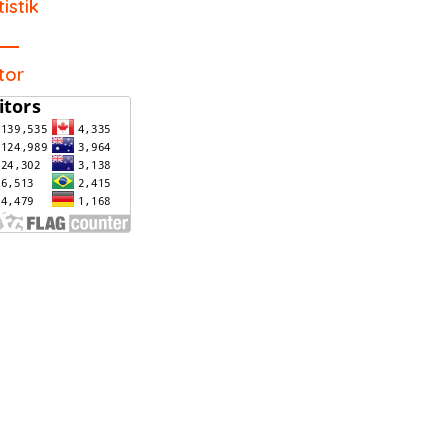
tistik
itor