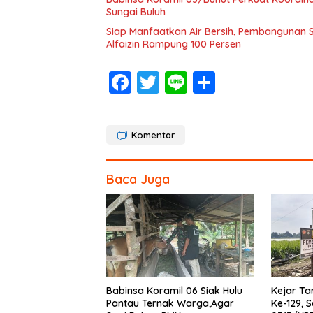
Sungai Buluh
Siap Manfaatkan Air Bersih, Pembangunan 
Alfaizin Rampung 100 Persen
F
T
Li
S
ac
w
n
h
e
itt
e
ar
Komentar
b
er
e
o
Baca Juga
o
k
Babinsa Koramil 06 Siak Hulu
Kejar T
Pantau Ternak Warga,Agar
Ke-129, 