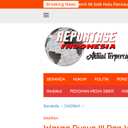
Langsung
Babinsa Koramil 06 Siak Hulu Pantau Ternak Warga,Agar 
Breaking News
ke
konten
tutup
BERANDA
HUKUM
POLITIK
PERIS
Redaksi
PEDOMAN MEDIA SIBER
HU
Beranda
DAERAH
DAERAH
Warga Dusun III Dan 