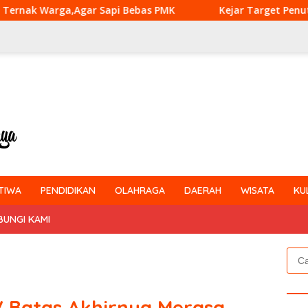
Sapi Bebas PMK
Kejar Target Penutupan TMMD Ke-129,
TIWA
PENDIDIKAN
OLAHRAGA
DAERAH
WISATA
KU
BUNGI KAMI
Cari
untu
V Batas Akhirnya Merasa