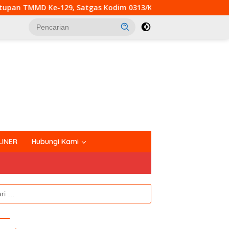
 Satgas Kodim 0313/KPR Kebut Pembangunan MCK SD 013 Pangk
tutup
LINER
Hubungi Kami
k: