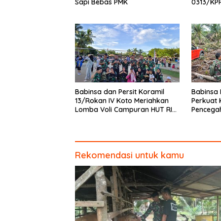
Sapi Bebas PMK
0313/KP
MCK SD 0
Babinsa dan Persit Koramil
Babinsa 
13/Rokan IV Koto Meriahkan
Perkuat 
Lomba Voli Campuran HUT RI
Pencega
Ke-81 di Desa Pendalian
Tim Pem
Buluh
Rekomendasi untuk kamu