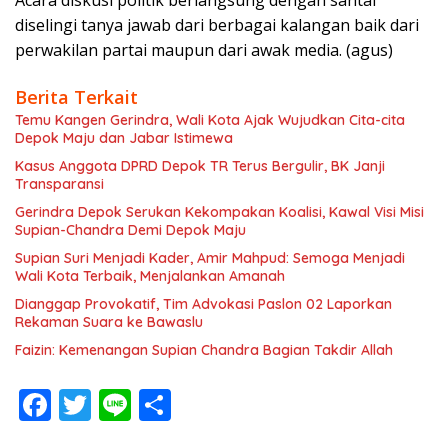
Acara diskusi politik berlangsung dengan santai
diselingi tanya jawab dari berbagai kalangan baik dari
perwakilan partai maupun dari awak media. (agus)
Berita Terkait
Temu Kangen Gerindra, Wali Kota Ajak Wujudkan Cita-cita
Depok Maju dan Jabar Istimewa
Kasus Anggota DPRD Depok TR Terus Bergulir, BK Janji
Transparansi
Gerindra Depok Serukan Kekompakan Koalisi, Kawal Visi Misi
Supian-Chandra Demi Depok Maju
Supian Suri Menjadi Kader, Amir Mahpud: Semoga Menjadi
Wali Kota Terbaik, Menjalankan Amanah
Dianggap Provokatif, Tim Advokasi Paslon 02 Laporkan
Rekaman Suara ke Bawaslu
Faizin: Kemenangan Supian Chandra Bagian Takdir Allah
F
T
Li
S
ac
w
n
h