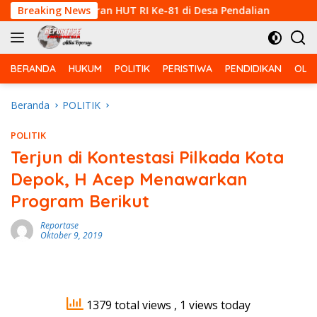
Langsung
oli Campuran HUT RI Ke-81 di Desa Pendalian
Breaking News
Babinsa 
ke
konten
BERANDA
HUKUM
POLITIK
PERISTIWA
PENDIDIKAN
OLA
Beranda
POLITIK
POLITIK
Terjun di Kontestasi Pilkada Kota
Depok, H Acep Menawarkan
Program Berikut
Reportase
Oktober 9, 2019
1379 total views
, 1 views today