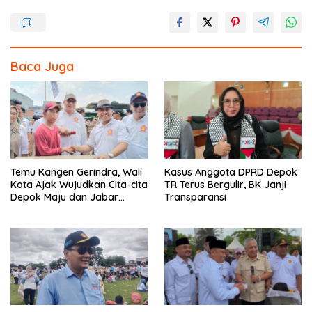
e
itt
e
ar
b
er
e
o
Baca Juga
o
k
Temu Kangen Gerindra, Wali
Kasus Anggota DPRD Depok
Kota Ajak Wujudkan Cita-cita
TR Terus Bergulir, BK Janji
Depok Maju dan Jabar
Transparansi
Istimewa