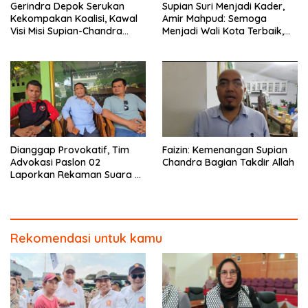
Gerindra Depok Serukan
Supian Suri Menjadi Kader,
Kekompakan Koalisi, Kawal
Amir Mahpud: Semoga
Visi Misi Supian-Chandra
Menjadi Wali Kota Terbaik,
Demi Depok Maju
Menjalankan Amanah
Dianggap Provokatif, Tim
Faizin: Kemenangan Supian
Advokasi Paslon 02
Chandra Bagian Takdir Allah
Laporkan Rekaman Suara ke
Bawaslu
Rekomendasi untuk kamu