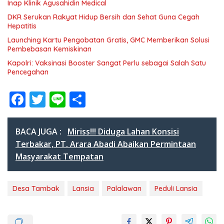
Inap Klinik Agusahidin Medical
DKR Serukan Rakyat Hidup Bersih dan Sehat Guna Cegah
Hepatitis
Launching Kartu Pengobatan Gratis, GMC Memberikan Solusi
Pembebasan Kemiskinan
Kapolri: Vaksinasi Booster Sangat Perlu sebagai Salah Satu
Pencegahan
F
T
Li
S
ac
w
n
h
e
itt
e
ar
BACA JUGA :
Miriss!!! Diduga Lahan Konsisi
b
er
e
Terbakar, PT. Arara Abadi Abaikan Permintaan
Masyarakat Tempatan
o
o
Desa Tambak
Lansia
Palalawan
Peduli Lansia
k