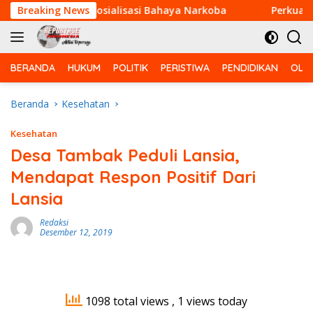
Langsung
n Berikan Sosialisasi Bahaya Narkoba
Breaking News
Perkuat Kemanu
ke
konten
BERANDA
HUKUM
POLITIK
PERISTIWA
PENDIDIKAN
OLA
Beranda
Kesehatan
Kesehatan
Desa Tambak Peduli Lansia,
Mendapat Respon Positif Dari
Lansia
Redaksi
Desember 12, 2019
1098 total views
, 1 views today