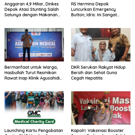
Anggaran 4,9 Miliar, Dinkes
RS Hermina Depok
Depok Atasi Stunting Salah
Luncurkan Emergency
Satunya dengan Makanan
Button, Idris: Ini Sangat
Otak-otak
Bermanfaat
Bermanfaat untuk Warga,
DKR Serukan Rakyat Hidup
Hasbullah Turut Resmikan
Bersih dan Sehat Guna
Rawat Inap Klinik Agusahidin
Cegah Hepatitis
Medical
Launching Kartu Pengobatan
Kapolri: Vaksinasi Booster