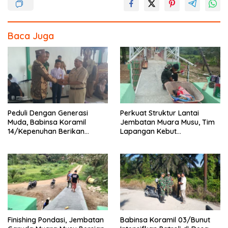
Baca Juga
Peduli Dengan Generasi
Perkuat Struktur Lantai
Muda, Babinsa Koramil
Jembatan Muara Musu, Tim
14/Kepenuhan Berikan
Lapangan Kebut
Sosialisasi Bahaya Narkoba
Pemasangan dan
Pengecatan Wiremesh
Finishing Pondasi, Jembatan
Babinsa Koramil 03/Bunut