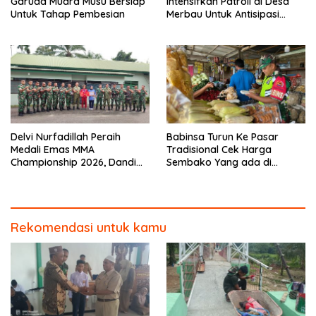
Garuda Muara Musu Bersiap
Intensifkan Patroli di Desa
Untuk Tahap Pembesian
Merbau Untuk Antisipasi
Karhutla
Delvi Nurfadillah Peraih
Babinsa Turun Ke Pasar
Medali Emas MMA
Tradisional Cek Harga
Championship 2026, Dandim
Sembako Yang ada di
0313/KPR Serahkan Piagam
Warung Didesa Binaan
Penghargaan
Rekomendasi untuk kamu