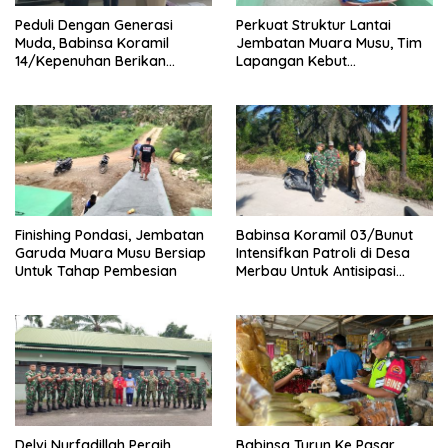
Peduli Dengan Generasi
Perkuat Struktur Lantai
Muda, Babinsa Koramil
Jembatan Muara Musu, Tim
14/Kepenuhan Berikan
Lapangan Kebut
Sosialisasi Bahaya Narkoba
Pemasangan dan
Pengecatan Wiremesh
Finishing Pondasi, Jembatan
Babinsa Koramil 03/Bunut
Garuda Muara Musu Bersiap
Intensifkan Patroli di Desa
Untuk Tahap Pembesian
Merbau Untuk Antisipasi
Karhutla
Delvi Nurfadillah Peraih
Babinsa Turun Ke Pasar