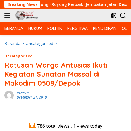
Langsung
Warga Gotong -Royong Perbaiki Jembatan jalan Desa
Breaking News
B
ke
konten
BERANDA
HUKUM
POLITIK
PERISTIWA
PENDIDIKAN
OLA
Beranda
Uncategorized
Uncategorized
Ratusan Warga Antusias Ikuti
Kegiatan Sunatan Massal di
Makodim 0508/Depok
Redaksi
Desember 21, 2019
786 total views
, 1 views today