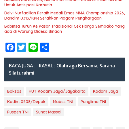
Untuk Antisipasi Karhutla
Delvi Nurfadillah Peraih Medali Emas MMA Championship 2026,
Dandim 0313/KPR Serahkan Piagam Penghargaan
Babinsa Turun Ke Pasar Tradisional Cek Harga Sembako Yang
ada di Warung Didesa Binaan
F
T
Li
S
ac
w
n
h
e
itt
e
ar
BACA JUGA :
KASAL : Olahraga Bersama, Sarana
b
er
e
Silaturahmi
o
o
Baksos
HUT Kodam Jaya/Jayakarta
Kodam Jaya
k
Kodim 0508/Depok
Mabes TNI
Panglima TNI
Puspen TNI
Sunat Massal