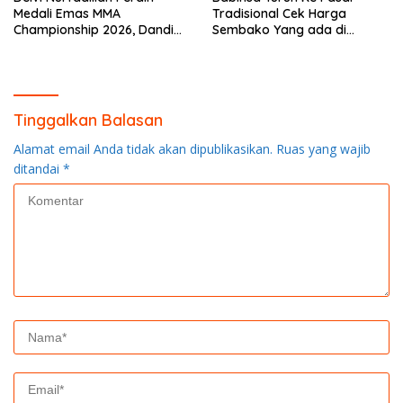
Medali Emas MMA
Tradisional Cek Harga
Championship 2026, Dandim
Sembako Yang ada di
0313/KPR Serahkan Piagam
Warung Didesa Binaan
Penghargaan
Tinggalkan Balasan
Alamat email Anda tidak akan dipublikasikan.
Ruas yang wajib
ditandai
*