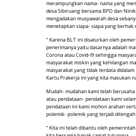
merampungkan nama- nama yang mener
desa Sibiruang bersama BPD dan Ninik
mengadakan musyawarah desa sebanya
menetapkan siapa- siapa yang berhak 
” Karena BLT ini disalurkan oleh pemeri
penerimanya yaitu dasarnya adalah ma
Corona atau Covid-l9 sehingga masya
masyarakat miskin yang kehilangan ma
masyarakat yang tidak terdata didalam
Kartu Prakerja ini yang kita masukan 
Mudah- mudahan kami telah berusaha se
atau pendataan- pendataan kami selam
pendataan ini kami mohon arahan serta
polemik- polemik yang terjadi ditengah
” Kita ini telah dibantu oleh pemerinta
kita bersama bapak camat,tutupnya.