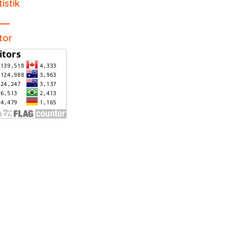
tistik
itor