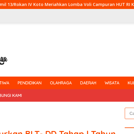
Meriahkan Lomba Voli Campuran HUT RI Ke-81 di Desa Pendalian
TIWA
PENDIDIKAN
OLAHRAGA
DAERAH
WISATA
KU
BUNGI KAMI
Cari
untu
urkan BLT- DD Tahap l Tahun