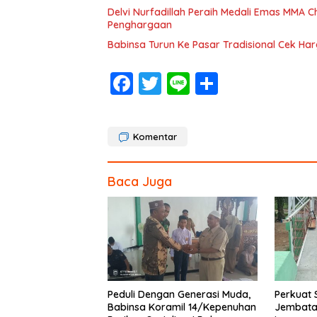
Delvi Nurfadillah Peraih Medali Emas MMA
Penghargaan
Babinsa Turun Ke Pasar Tradisional Cek H
F
T
Li
S
ac
w
n
h
e
itt
e
ar
Komentar
b
er
e
o
Baca Juga
o
k
Peduli Dengan Generasi Muda,
Perkuat 
Babinsa Koramil 14/Kepenuhan
Jembata