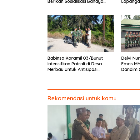
Berikan Sosialisasi Bahaya
Lapanga
Narkoba
dan Pen
Babinsa Koramil 03/Bunut
Delvi Nur
Intensifkan Patroli di Desa
Emas MM
Merbau Untuk Antisipasi
Dandim 
Karhutla
Piagam 
Rekomendasi untuk kamu