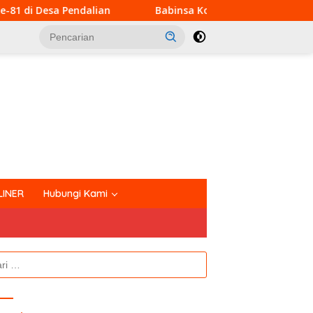
Babinsa Koramil 03/Bunut Perkuat Koordinasi Penceg
tutup
LINER
Hubungi Kami
k: