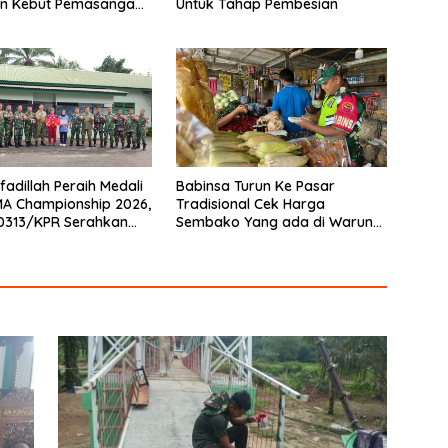
n Kebut Pemasangan
Untuk Tahap Pembesian
gecatan Wiremesh
fadillah Peraih Medali
Babinsa Turun Ke Pasar
A Championship 2026,
Tradisional Cek Harga
0313/KPR Serahkan
Sembako Yang ada di Warung
Penghargaan
Didesa Binaan