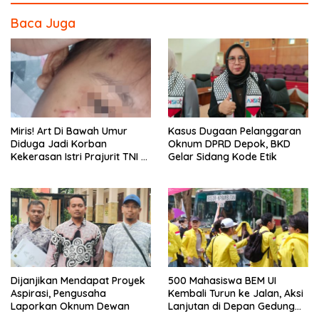
o
Baca Juga
o
k
Miris! Art Di Bawah Umur
Kasus Dugaan Pelanggaran
Diduga Jadi Korban
Oknum DPRD Depok, BKD
Kekerasan Istri Prajurit TNI di
Gelar Sidang Kode Etik
Depok
Dijanjikan Mendapat Proyek
500 Mahasiswa BEM UI
Aspirasi, Pengusaha
Kembali Turun ke Jalan, Aksi
Laporkan Oknum Dewan
Lanjutan di Depan Gedung
DPR/MPR