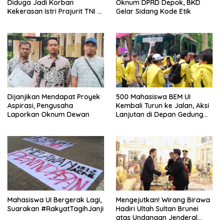
Diduga Jadi Korban
Oknum DPRD Depok, BKD
Kekerasan Istri Prajurit TNI di
Gelar Sidang Kode Etik
Depok
Dijanjikan Mendapat Proyek
500 Mahasiswa BEM UI
Aspirasi, Pengusaha
Kembali Turun ke Jalan, Aksi
Laporkan Oknum Dewan
Lanjutan di Depan Gedung
DPR/MPR
Mahasiswa UI Bergerak Lagi,
Mengejutkan! Wirang Birawa
Suarakan #RakyatTagihJanji
Hadiri Ultah Sultan Brunei
atas Undangan Jenderal