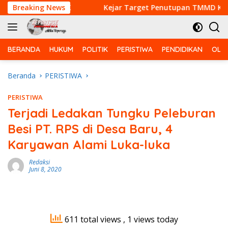
Langsung
i Bebas PMK
Breaking News
Kejar Target Penutupan TMMD Ke-129, Sa
ke
konten
BERANDA
HUKUM
POLITIK
PERISTIWA
PENDIDIKAN
OLA
Beranda
PERISTIWA
PERISTIWA
Terjadi Ledakan Tungku Peleburan
Besi PT. RPS di Desa Baru, 4
Karyawan Alami Luka-luka
Redaksi
Juni 8, 2020
611 total views
, 1 views today