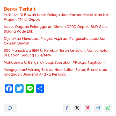
Berita Terkait
Miris! Art Di Bawah Umur Diduga Jadi Korban Kekerasan Istri
Prajurit TNI di Depok
Kasus Dugaan Pelanggaran Oknum DPRD Depok, BKD Gelar
Sidang Kode Etik
Dijanjikan Mendapat Proyek Aspirasi, Pengusaha Laporkan
Oknum Dewan
500 Mahasiswa BEM UI Kembali Turun ke Jalan, Aksi Lanjutan
di Depan Gedung DPR/MPR
Mahasiswa UI Bergerak Lagi, Suarakan #RakyatTagihJanji
Mengejutkan! Wirang Birawa Hadiri Ultah Sultan Brunei atas
Undangan Jenderal Andika Perkasa
F
T
Li
S
ac
w
n
h
e
itt
e
ar
b
er
e