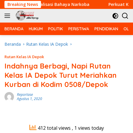
Langsung
an Berikan Sosialisasi Bahaya Narkoba
Breaking News
Perkuat Keman
ke
konten
BERANDA
HUKUM
POLITIK
PERISTIWA
PENDIDIKAN
OLA
Beranda
Rutan Kelas IA Depok
Rutan Kelas IA Depok
Indahnya Berbagi, Napi Rutan
Kelas IA Depok Turut Meriahkan
Kurban di Kodim 0508/Depok
Reportase
Agustus 1, 2020
412 total views
, 1 views today