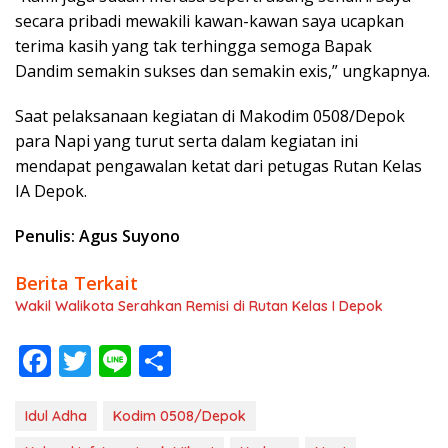
secara pribadi mewakili kawan-kawan saya ucapkan
terima kasih yang tak terhingga semoga Bapak
Dandim semakin sukses dan semakin exis,” ungkapnya.
Saat pelaksanaan kegiatan di Makodim 0508/Depok
para Napi yang turut serta dalam kegiatan ini
mendapat pengawalan ketat dari petugas Rutan Kelas
IA Depok.
Penulis: Agus Suyono
Berita Terkait
Wakil Walikota Serahkan Remisi di Rutan Kelas I Depok
F
T
Li
S
ac
w
n
h
e
itt
e
ar
Idul Adha
Kodim 0508/Depok