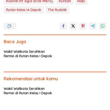
b
er
e
Kolonel Inf Agus Isrok Mikroj
Kurban
Napi
o
Rutan Kelas IA Depok
The Rudstik
o
k
Baca Juga
Wakil Walikota Serahkan
Remisi di Rutan Kelas I Depok
Rekomendasi untuk kamu
Wakil Walikota Serahkan
Remisi di Rutan Kelas I Depok