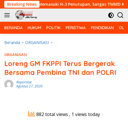
Langsung
ga
Breaking News
Memasuki H-3 Penutupan, Satgas TMMD Ke-129 Kodim
ke
konten
BERANDA
HUKUM
POLITIK
PERISTIWA
PENDIDIKAN
OLA
Beranda
ORGANISASI
ORGANISASI
Loreng GM FKPPI Terus Bergerak
Bersama Pembina TNI dan POLRI
Reportase
Agustus 27, 2020
882 total views
, 1 views today