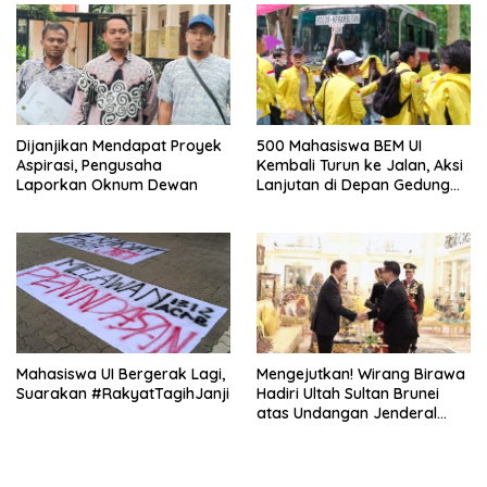
Dijanjikan Mendapat Proyek
500 Mahasiswa BEM UI
Aspirasi, Pengusaha
Kembali Turun ke Jalan, Aksi
Laporkan Oknum Dewan
Lanjutan di Depan Gedung
DPR/MPR
Mahasiswa UI Bergerak Lagi,
Mengejutkan! Wirang Birawa
Suarakan #RakyatTagihJanji
Hadiri Ultah Sultan Brunei
atas Undangan Jenderal
Andika Perkasa