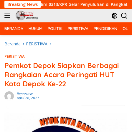
Langsung
-129 Kodim 0313/KPR Gelar Penyuluhan di Pangkalan Terap
Breaking News
ke
konten
BERANDA
HUKUM
POLITIK
PERISTIWA
PENDIDIKAN
OLA
Beranda
PERISTIWA
PERISTIWA
Pemkot Depok Siapkan Berbagai
Rangkaian Acara Peringati HUT
Kota Depok Ke-22
Reportase
April 26, 2021