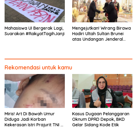
Mahasiswa UI Bergerak Lagi,
Mengejutkan! Wirang Birawa
Suarakan #RakyatTagihJanji
Hadiri Ultah Sultan Brunei
atas Undangan Jenderal
Andika Perkasa
Rekomendasi untuk kamu
Miris! Art Di Bawah Umur
Kasus Dugaan Pelanggaran
Diduga Jadi Korban
Oknum DPRD Depok, BKD
Kekerasan Istri Prajurit TNI di
Gelar Sidang Kode Etik
Depok