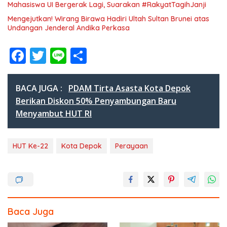
Mahasiswa UI Bergerak Lagi, Suarakan #RakyatTagihJanji
Mengejutkan! Wirang Birawa Hadiri Ultah Sultan Brunei atas
Undangan Jenderal Andika Perkasa
F
T
Li
S
ac
w
n
h
e
itt
e
ar
BACA JUGA :
PDAM Tirta Asasta Kota Depok
b
er
e
Berikan Diskon 50% Penyambungan Baru
Menyambut HUT RI
o
o
HUT Ke-22
Kota Depok
Perayaan
k
Baca Juga