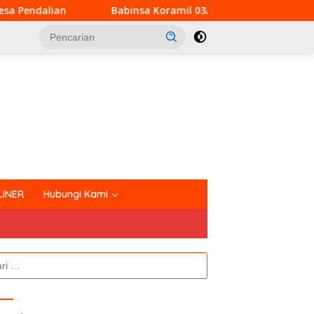
a Koramil 03/Bunut Perkuat Koordinasi Pencegahan Karhutla 
tutup
LINER
Hubungi Kami
k: