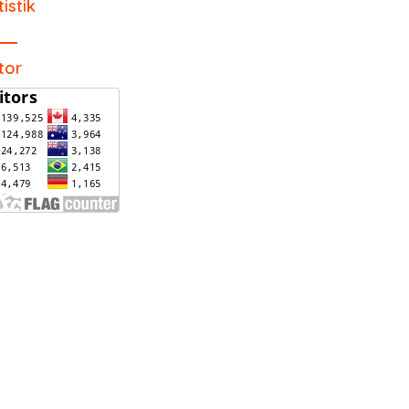
tistik
itor