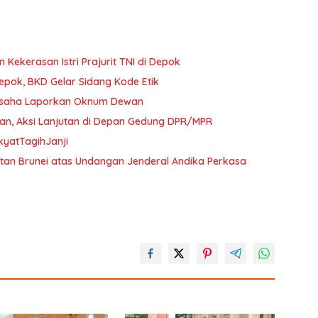
 Kekerasan Istri Prajurit TNI di Depok
ok, BKD Gelar Sidang Kode Etik
ngusaha Laporkan Oknum Dewan
lan, Aksi Lanjutan di Depan Gedung DPR/MPR
kyatTagihJanji
ultan Brunei atas Undangan Jenderal Andika Perkasa