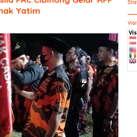
Sta
nak Yatim
Vis