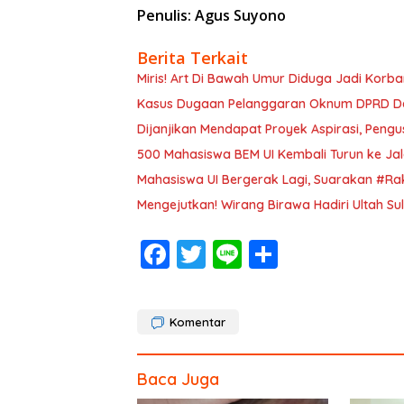
Penulis: Agus Suyono
Berita Terkait
Miris! Art Di Bawah Umur Diduga Jadi Korban
Kasus Dugaan Pelanggaran Oknum DPRD Dep
Dijanjikan Mendapat Proyek Aspirasi, Pe
500 Mahasiswa BEM UI Kembali Turun ke Ja
Mahasiswa UI Bergerak Lagi, Suarakan #Ra
Mengejutkan! Wirang Birawa Hadiri Ultah S
F
T
Li
S
ac
w
n
h
e
itt
e
ar
Komentar
b
er
e
o
Baca Juga
o