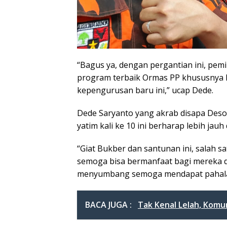
“Bagus ya, dengan pergantian ini, pem
program terbaik Ormas PP khususnya P
kepengurusan baru ini,” ucap Dede.
Dede Saryanto yang akrab disapa Deso
yatim kali ke 10 ini berharap lebih jauh
“Giat Bukber dan santunan ini, salah 
semoga bisa bermanfaat bagi mereka d
menyumbang semoga mendapat pahala 
BACA JUGA :
Tak Kenal Lelah, Komu