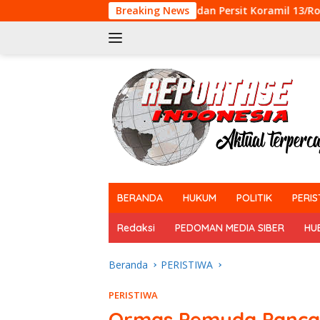
Langsung
Babinsa dan Persit Koramil 13/Rokan IV Koto Meriahkan Lomb
Breaking News
ke
konten
tutup
BERANDA
HUKUM
POLITIK
PERIS
Redaksi
PEDOMAN MEDIA SIBER
HU
Beranda
PERISTIWA
PERISTIWA
Ormas Pemuda Pancasi