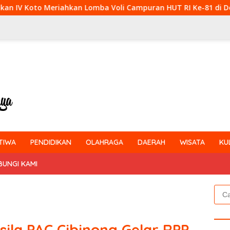
a Voli Campuran HUT RI Ke-81 di Desa Pendalian
Babins
TIWA
PENDIDIKAN
OLAHRAGA
DAERAH
WISATA
KU
BUNGI KAMI
Cari
untu
la PAC Cibinong Gelar RPP