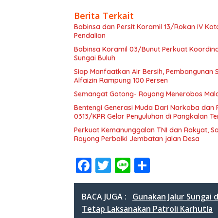
Berita Terkait
Babinsa dan Persit Koramil 13/Rokan IV Ko
Pendalian
Babinsa Koramil 03/Bunut Perkuat Koordi
Sungai Buluh
Siap Manfaatkan Air Bersih, Pembangunan 
Alfaizin Rampung 100 Persen
Semangat Gotong- Royong Menerobos Mala
Bentengi Generasi Muda Dari Narkoba dan
0313/KPR Gelar Penyuluhan di Pangkalan T
Perkuat Kemanunggalan TNI dan Rakyat, S
Royong Perbaiki Jembatan jalan Desa
F
T
Li
S
ac
w
n
h
e
itt
e
ar
BACA JUGA :
Gunakan Jalur Sungai 
b
er
e
Tetap Laksanakan Patroli Karhutla