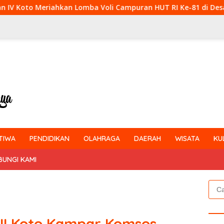
 Voli Campuran HUT RI Ke-81 di Desa Pendalian
Babins
TIWA
PENDIDIKAN
OLAHRAGA
DAERAH
WISATA
KU
BUNGI KAMI
Cari
untu
III Koto Kampar Komsos