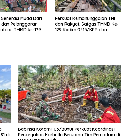
 Generasi Muda Dari
Perkuat Kemanunggalan TNI
 dan Pelanggaran
dan Rakyat, Satgas TMMD Ke-
Satgas TMMD ke-129
129 Kodim 0313/KPR dan
313/KPR Gelar
Warga Gotong -Royong
an di Pangkalan Terap
Perbaiki Jembatan jalan Desa
o
Babinsa Koramil 03/Bunut Perkuat Koordinasi
81 di
Pencegahan Karhutla Bersama Tim Pemadam di