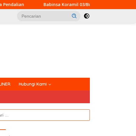
a Koramil 03/Bunut Perkuat Koordinasi Pencegahan Karhutla 
tutup
LINER
Hubungi Kami
k: