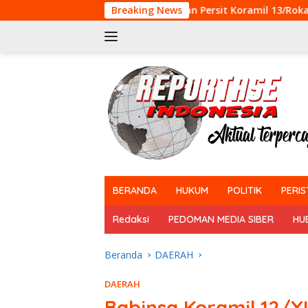
Langsung
Babinsa dan Persit Koramil 13/Rokan IV Koto Meriahkan Lomba
Breaking News
ke
konten
tutup
BERANDA
HUKUM
POLITIK
PERIS
Redaksi
PEDOMAN MEDIA SIBER
HU
Beranda
DAERAH
DAERAH
Babinsa Koramil 12/X