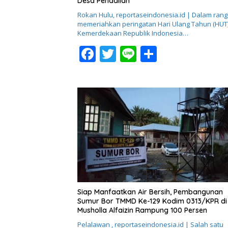
Desa Pendalian
Rokan Hulu, reportaseindonesia.id | Dalam ran
memeriahkan peringatan Hari Ulang Tahun (HUT
Kemerdekaan Republik Indonesia…
F
T
Li
S
ac
w
n
h
e
itt
e
ar
b
er
e
o
o
k
Siap Manfaatkan Air Bersih, Pembangunan
Sumur Bor TMMD Ke-129 Kodim 0313/KPR di
Musholla Alfaizin Rampung 100 Persen
Pelalawan , reportaseindonesia.id | Salah satu