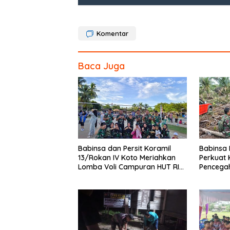
o
o
Komentar
k
Baca Juga
Babinsa dan Persit Koramil
Babinsa 
13/Rokan IV Koto Meriahkan
Perkuat 
Lomba Voli Campuran HUT RI
Pencega
Ke-81 di Desa Pendalian
Tim Pem
Buluh