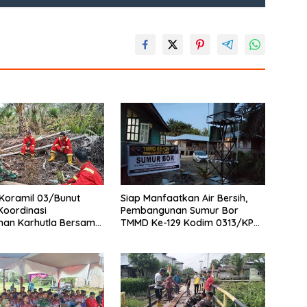
Koramil 03/Bunut
Siap Manfaatkan Air Bersih,
Koordinasi
Pembangunan Sumur Bor
han Karhutla Bersama
TMMD Ke-129 Kodim 0313/KPR
adam di Desa Sungai
di Musholla Alfaizin Rampung
100 Persen