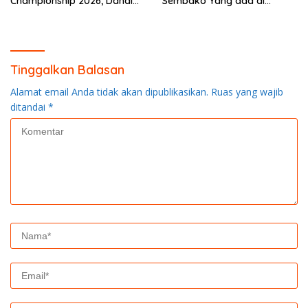
Championship 2026, Dandim
Sembako Yang ada di
0313/KPR Serahkan Piagam
Warung Didesa Binaan
Penghargaan
Tinggalkan Balasan
Alamat email Anda tidak akan dipublikasikan.
Ruas yang wajib
ditandai
*