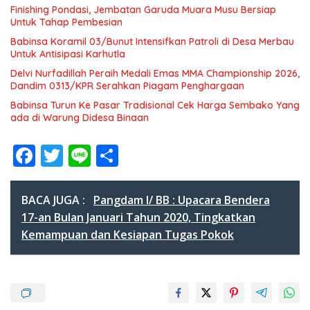
Finishing Pondasi, Jembatan Garuda Muara Musu Bersiap
Untuk Tahap Pembesian
Babinsa Koramil 03/Bunut Intensifkan Patroli di Desa Merbau
Untuk Antisipasi Karhutla
Delvi Nurfadillah Peraih Medali Emas MMA Championship 2026,
Dandim 0313/KPR Serahkan Piagam Penghargaan
Babinsa Turun Ke Pasar Tradisional Cek Harga Sembako Yang
ada di Warung Didesa Binaan
F
T
Li
S
ac
w
n
h
e
itt
e
ar
BACA JUGA :
Pangdam I/ BB : Upacara Bendera
b
er
e
17-an Bulan Januari Tahun 2020, Tingkatkan
Kemampuan dan Kesiapan Tugas Pokok
o
o
k