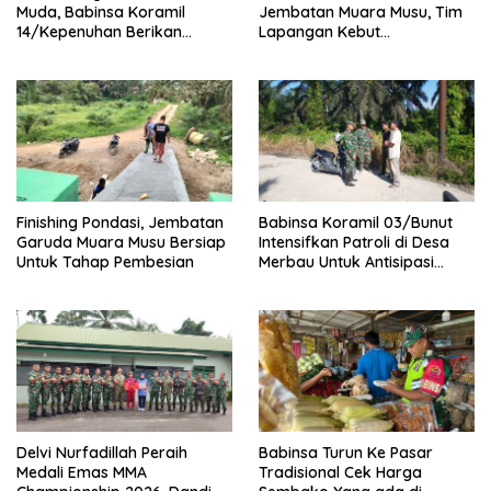
Muda, Babinsa Koramil
Jembatan Muara Musu, Tim
14/Kepenuhan Berikan
Lapangan Kebut
Sosialisasi Bahaya Narkoba
Pemasangan dan
Pengecatan Wiremesh
Finishing Pondasi, Jembatan
Babinsa Koramil 03/Bunut
Garuda Muara Musu Bersiap
Intensifkan Patroli di Desa
Untuk Tahap Pembesian
Merbau Untuk Antisipasi
Karhutla
Delvi Nurfadillah Peraih
Babinsa Turun Ke Pasar
Medali Emas MMA
Tradisional Cek Harga