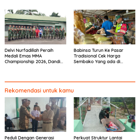
Karhutla
Delvi Nurfadillah Peraih
Babinsa Turun Ke Pasar
Medali Emas MMA
Tradisional Cek Harga
Championship 2026, Dandim
Sembako Yang ada di
0313/KPR Serahkan Piagam
Warung Didesa Binaan
Penghargaan
Rekomendasi untuk kamu
Peduli Dengan Generasi
Perkuat Struktur Lantai