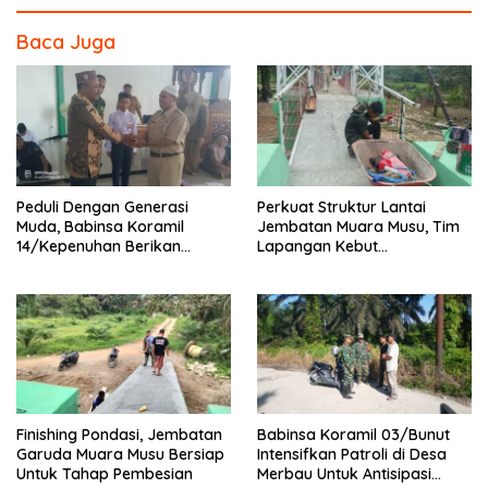
Baca Juga
Peduli Dengan Generasi
Perkuat Struktur Lantai
Muda, Babinsa Koramil
Jembatan Muara Musu, Tim
14/Kepenuhan Berikan
Lapangan Kebut
Sosialisasi Bahaya Narkoba
Pemasangan dan
Pengecatan Wiremesh
Finishing Pondasi, Jembatan
Babinsa Koramil 03/Bunut
Garuda Muara Musu Bersiap
Intensifkan Patroli di Desa
Untuk Tahap Pembesian
Merbau Untuk Antisipasi