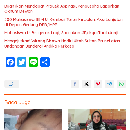
Dijanjikan Mendapat Proyek Aspirasi, Pengusaha Laporkan
Oknum Dewan
500 Mahasiswa BEM UI Kembali Turun ke Jalan, Aksi Lanjutan
di Depan Gedung DPR/MPR
Mahasiswa UI Bergerak Lagi, Suarakan #RakyatTagihJanji
Mengejutkan! Wirang Birawa Hadiri Ultah Sultan Brunei atas
Undangan Jenderal Andika Perkasa
F
T
Li
S
ac
w
n
h
e
itt
e
ar
b
er
e
o
Baca Juga
o
k