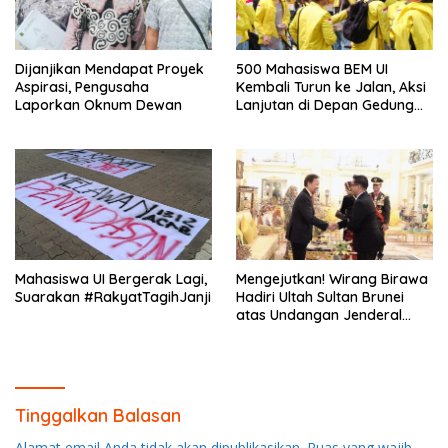
Dijanjikan Mendapat Proyek
500 Mahasiswa BEM UI
Aspirasi, Pengusaha
Kembali Turun ke Jalan, Aksi
Laporkan Oknum Dewan
Lanjutan di Depan Gedung
DPR/MPR
Mahasiswa UI Bergerak Lagi,
Mengejutkan! Wirang Birawa
Suarakan #RakyatTagihJanji
Hadiri Ultah Sultan Brunei
atas Undangan Jenderal
Andika Perkasa
Tinggalkan Balasan
Alamat email Anda tidak akan dipublikasikan.
Ruas yang wajib