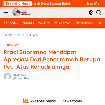
Langsung
im Pemadam di Desa Sungai Buluh
Breaking News
Siap Manfaatkan Air
ke
konten
BERANDA
HUKUM
POLITIK
PERISTIWA
PENDIDIKAN
OLA
Beranda
PERISTIWA
PERISTIWA
Pradi Supriatna Mendapat
Apresiasi Dari Penceramah Berupa
Peci Atas Kehadirannya
Reportase
Juli 20, 2019
553 total views
, 1 views today