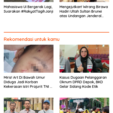
Mahasiswa UI Bergerak Lagi,
Mengejutkan! Wirang Birawa
Suarakan #RakyatTagihJanji
Hadiri Ultah Sultan Brunei
atas Undangan Jenderal
Andika Perkasa
Rekomendasi untuk kamu
Miris! Art Di Bawah Umur
Kasus Dugaan Pelanggaran
Diduga Jadi Korban
Oknum DPRD Depok, BKD
Kekerasan Istri Prajurit TNI di
Gelar Sidang Kode Etik
Depok