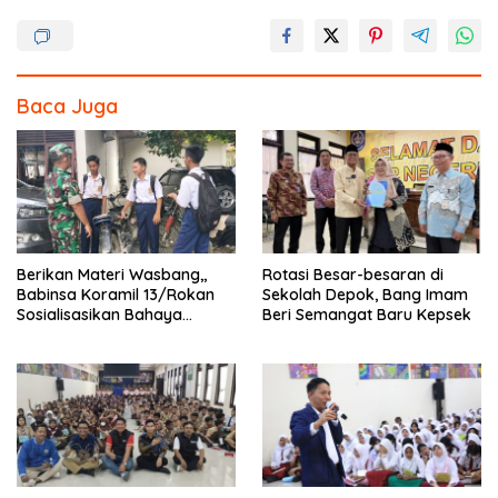
e
itt
e
ar
b
er
e
o
Baca Juga
o
k
Berikan Materi Wasbang,,
Rotasi Besar-besaran di
Babinsa Koramil 13/Rokan
Sekolah Depok, Bang Imam
Sosialisasikan Bahaya
Beri Semangat Baru Kepsek
Narkoba dan Judi Online