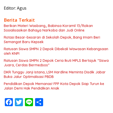
Editor: Agus
Berita Terkait
Berikan Materi Wasbang,, Babinsa Koramil 13/Rokan
Sosialisasikan Bahaya Narkoba dan Judi Online
Rotasi Besar-besaran di Sekolah Depok, Bang Imam Beri
Semangat Baru Kepsek
Ratusan Siswa SMPN 2 Depok Dibekali Wawasan Kebangsaan
oleh KNPI
Ratusan Siswa SMPN 2 Depok Ceria Ikuti MPLS Bertajuk “Siswa
Juara, Cerdas Bermedsos”
DKR Tunggu Janji Istana, LSM Hardline Meminta Disdik Jabar
Buka Jalur Optimalisasi PBDB
Pendidikan Depok Memanas! FPP Kota Depok Siap Turun ke
Jalan Demi Hak Pendidikan Anak
F
T
Li
S
ac
w
n
h