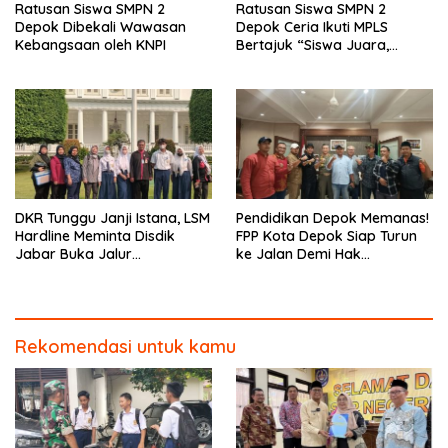
Ratusan Siswa SMPN 2
Ratusan Siswa SMPN 2
Depok Dibekali Wawasan
Depok Ceria Ikuti MPLS
Kebangsaan oleh KNPI
Bertajuk “Siswa Juara,
Cerdas Bermedsos”
DKR Tunggu Janji Istana, LSM
Pendidikan Depok Memanas!
Hardline Meminta Disdik
FPP Kota Depok Siap Turun
Jabar Buka Jalur
ke Jalan Demi Hak
Optimalisasi PBDB
Pendidikan Anak
Rekomendasi untuk kamu