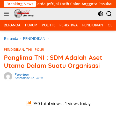
Langsung
n
Breaking News
Serda Jefrijal Latih Calon Anggota Pasukan Pengibar
ke
konten
BERANDA
HUKUM
POLITIK
PERISTIWA
PENDIDIKAN
OLA
Beranda
PENDIDIKAN
PENDIDIKAN
,
TNI - POLRI
Panglima TNI : SDM Adalah Aset
Utama Dalam Suatu Organisasi
Reportase
September 22, 2019
750 total views
, 1 views today