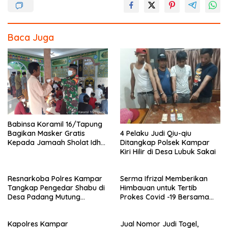
k
Baca Juga
Babinsa Koramil 16/Tapung
4 Pelaku Judi Qiu-qiu
Bagikan Masker Gratis
Ditangkap Polsek Kampar
Kepada Jamaah Sholat Idhul
Kiri Hilir di Desa Lubuk Sakai
Fitri
Resnarkoba Polres Kampar
Serma Ifrizal Memberikan
Tangkap Pengedar Shabu di
Himbauan untuk Tertib
Desa Padang Mutung
Prokes Covid -19 Bersama
Kampar
Anggota Polsek Rokan IV
Koto
Kapolres Kampar
Jual Nomor Judi Togel,