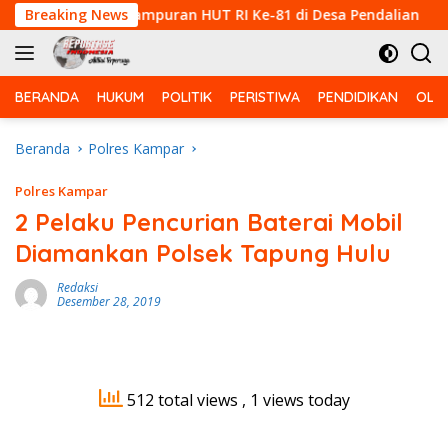
Langsung
Lomba Voli Campuran HUT RI Ke-81 di Desa Pendalian
Breaking News
B
ke
konten
BERANDA
HUKUM
POLITIK
PERISTIWA
PENDIDIKAN
OLA
Beranda
Polres Kampar
Polres Kampar
2 Pelaku Pencurian Baterai Mobil
Diamankan Polsek Tapung Hulu
Redaksi
Desember 28, 2019
512 total views
, 1 views today