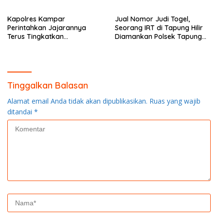
Kampar
Anggota Polsek Rokan IV
Koto
Kapolres Kampar
Jual Nomor Judi Togel,
Perintahkan Jajarannya
Seorang IRT di Tapung Hilir
Terus Tingkatkan
Diamankan Polsek Tapung
Pendisiplinan Penerapan
Hilir
Protkes
Tinggalkan Balasan
Alamat email Anda tidak akan dipublikasikan.
Ruas yang wajib
ditandai
*