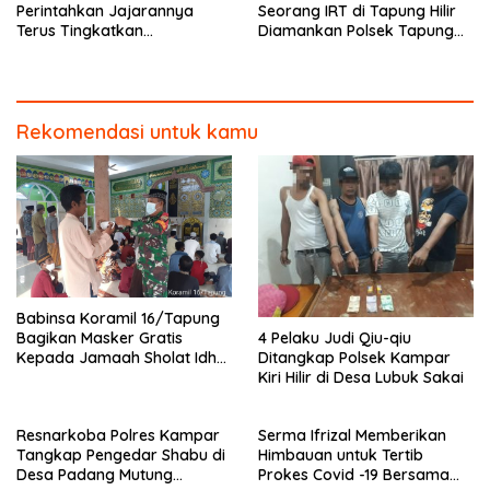
Perintahkan Jajarannya
Seorang IRT di Tapung Hilir
Terus Tingkatkan
Diamankan Polsek Tapung
Pendisiplinan Penerapan
Hilir
Protkes
Rekomendasi untuk kamu
Babinsa Koramil 16/Tapung
4 Pelaku Judi Qiu-qiu
Bagikan Masker Gratis
Ditangkap Polsek Kampar
Kepada Jamaah Sholat Idhul
Kiri Hilir di Desa Lubuk Sakai
Fitri
Resnarkoba Polres Kampar
Serma Ifrizal Memberikan
Tangkap Pengedar Shabu di
Himbauan untuk Tertib
Desa Padang Mutung
Prokes Covid -19 Bersama