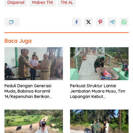
e
itt
e
ar
Dispenal
Mabes TNI
TNI AL
b
er
e
o
o
k
Baca Juga
Peduli Dengan Generasi
Perkuat Struktur Lantai
Muda, Babinsa Koramil
Jembatan Muara Musu, Tim
14/Kepenuhan Berikan
Lapangan Kebut
Sosialisasi Bahaya Narkoba
Pemasangan dan
Pengecatan Wiremesh