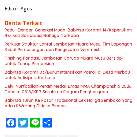
Editor: Agus
Berita Terkait
Peduli Dengan Generasi Muda, Babinsa Koramil 14/Kepenuhan
Berikan Sosialisasi Bahaya Narkoba
Perkuat Struktur Lantai Jembatan Muara Musu, Tim Lapangan
Kebut Pemasangan dan Pengecatan Wiremesh
Finishing Pondasi, Jembatan Garuda Muara Musu Bersiap
Untuk Tahap Pembesian
Babinsa Koramil 03/Bunut Intensifkan Patroli di Desa Merbau
Untuk Antisipasi Karhutla
Delvi Nurfadillah Peraih Medali Emas MMA Championship 2026,
Dandim 0313/KPR Serahkan Piagam Penghargaan
Babinsa Turun Ke Pasar Tradisional Cek Harga Sembako Yang
ada di Warung Didesa Binaan
F
T
Li
S
ac
w
n
h