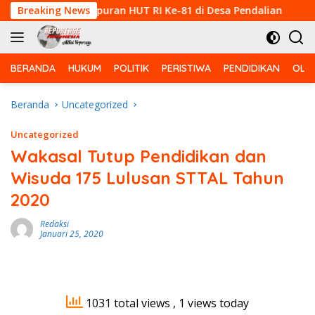
Langsung
Voli Campuran HUT RI Ke-81 di Desa Pendalian
Breaking News
Babinsa
ke
konten
BERANDA
HUKUM
POLITIK
PERISTIWA
PENDIDIKAN
OLA
Beranda
Uncategorized
Uncategorized
Wakasal Tutup Pendidikan dan
Wisuda 175 Lulusan STTAL Tahun
2020
Redaksi
Januari 25, 2020
1031 total views
, 1 views today