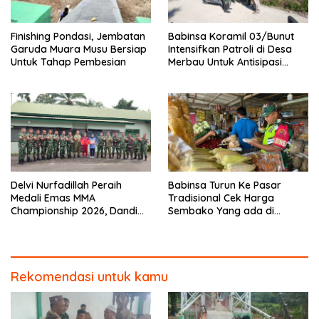
Finishing Pondasi, Jembatan
Babinsa Koramil 03/Bunut
Garuda Muara Musu Bersiap
Intensifkan Patroli di Desa
Untuk Tahap Pembesian
Merbau Untuk Antisipasi
Karhutla
Delvi Nurfadillah Peraih
Babinsa Turun Ke Pasar
Medali Emas MMA
Tradisional Cek Harga
Championship 2026, Dandim
Sembako Yang ada di
0313/KPR Serahkan Piagam
Warung Didesa Binaan
Penghargaan
Rekomendasi untuk kamu