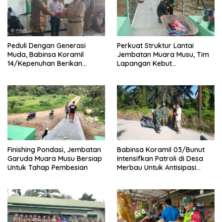
Peduli Dengan Generasi
Perkuat Struktur Lantai
Muda, Babinsa Koramil
Jembatan Muara Musu, Tim
14/Kepenuhan Berikan
Lapangan Kebut
Sosialisasi Bahaya Narkoba
Pemasangan dan
Pengecatan Wiremesh
Finishing Pondasi, Jembatan
Babinsa Koramil 03/Bunut
Garuda Muara Musu Bersiap
Intensifkan Patroli di Desa
Untuk Tahap Pembesian
Merbau Untuk Antisipasi
Karhutla