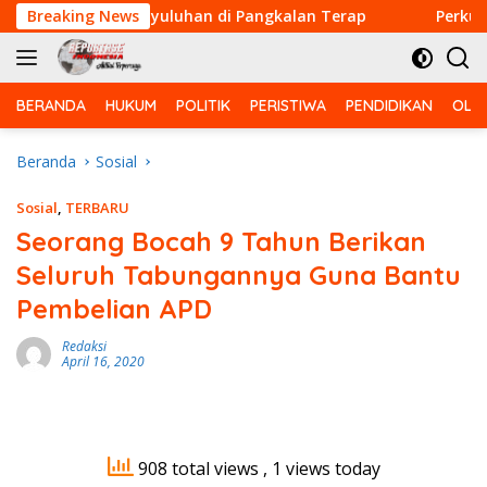
Langsung
Gelar Penyuluhan di Pangkalan Terap
Breaking News
Perkuat Kemanu
ke
konten
BERANDA
HUKUM
POLITIK
PERISTIWA
PENDIDIKAN
OLA
Beranda
Sosial
Sosial
,
TERBARU
Seorang Bocah 9 Tahun Berikan
Seluruh Tabungannya Guna Bantu
Pembelian APD
Redaksi
April 16, 2020
908 total views
, 1 views today