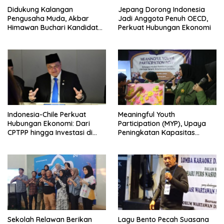
Didukung Kalangan
Jepang Dorong Indonesia
Pengusaha Muda, Akbar
Jadi Anggota Penuh OECD,
Himawan Buchari Kandidat
Perkuat Hubungan Ekonomi
Kuat Menteri Pemuda dan
Olahraga
Indonesia-Chile Perkuat
Meaningful Youth
Hubungan Ekonomi: Dari
Participation (MYP), Upaya
CPTPP hingga Investasi di
Peningkatan Kapasitas
KEK
Remaja tentang Kesetaraan
oleh UPN Veteran Jakarta
Sekolah Relawan Berikan
Lagu Bento Pecah Suasana