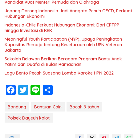
Kandidat Kuat Menteri Pemuda dan Olahraga
Jepang Dorong Indonesia Jadi Anggota Penuh OECD, Perkuat
Hubungan Ekonomi
Indonesia-Chile Perkuat Hubungan Ekonomi: Dari CPTPP
hingga Investasi di KEK
Meaningful Youth Participation (MYP), Upaya Peningkatan
Kapasitas Remaja tentang Kesetaraan oleh UPN Veteran
Jakarta
Sekolah Relawan Berikan Beragam Program Bantu Anak
Yatim dan Duafa di Bulan Ramadhan
Lagu Bento Pecah Suasana Lomba Karoke HPN 2022
F
T
Li
S
ac
w
n
h
e
itt
e
ar
Bandung
Bantuan Coin
Bocah 9 tahun
b
er
e
Polsek Dayeuh kolot
o