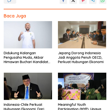
o
k
Baca Juga
Didukung Kalangan
Jepang Dorong Indonesia
Pengusaha Muda, Akbar
Jadi Anggota Penuh OECD,
Himawan Buchari Kandidat
Perkuat Hubungan Ekonomi
Kuat Menteri Pemuda dan
Olahraga
Indonesia-Chile Perkuat
Meaningful Youth
Hubungan Ekonomi: Dari
Participation (MYP), Upaya