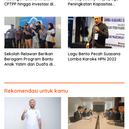
CPTPP hingga Investasi di
Peningkatan Kapasitas
KEK
Remaja tentang Kesetaraan
oleh UPN Veteran Jakarta
Sekolah Relawan Berikan
Lagu Bento Pecah Suasana
Beragam Program Bantu
Lomba Karoke HPN 2022
Anak Yatim dan Duafa di
Bulan Ramadhan
Rekomendasi untuk kamu