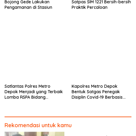
Bojong Gede Lakukan
Satpas SIM 1221 Bersih-bersih
Pengamanan di Stasiun
Praktik Percaloan
Satlantas Polres Metro
Kapolres Metro Depok
Depok Menjadi yang Terbaik
Bentuk Satgas Penegak
Lomba RSPA Bidang
Disiplin Covid-19 Berbasis
Keselamatan
Komunitas
Rekomendasi untuk kamu
Ratusan Pengendara Motor
Terjaring Tim Turjawali saat
Melintas Dijalur Utama
Margonda Raya