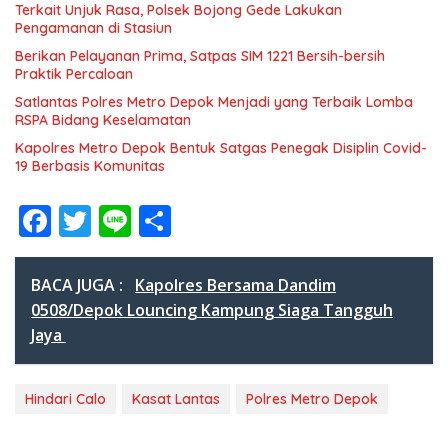
Terkait Unjuk Rasa, Polsek Bojong Gede Lakukan
Pengamanan di Stasiun
Berikan Pelayanan Prima, Satpas SIM 1221 Bersih-bersih
Praktik Percaloan
Satlantas Polres Metro Depok Menjadi yang Terbaik Lomba
RSPA Bidang Keselamatan
Kapolres Metro Depok Bentuk Satgas Penegak Disiplin Covid-
19 Berbasis Komunitas
F
T
Li
S
ac
w
n
h
e
itt
e
ar
BACA JUGA :
Kapolres Bersama Dandim
b
er
e
0508/Depok Louncing Kampung Siaga Tangguh
Jaya
o
o
Hindari Calo
Kasat Lantas
Polres Metro Depok
k