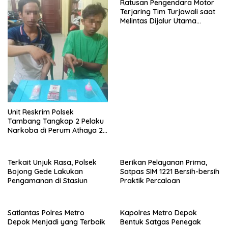
Unit Reskrim Polsek
Tambang Tangkap 2 Pelaku
Narkoba di Perum Athaya 2
Desa Rimbo Panjang
Terkait Unjuk Rasa, Polsek
Berikan Pelayanan Prima,
Bojong Gede Lakukan
Satpas SIM 1221 Bersih-bersih
Pengamanan di Stasiun
Praktik Percaloan
Satlantas Polres Metro
Kapolres Metro Depok
Depok Menjadi yang Terbaik
Bentuk Satgas Penegak
Lomba RSPA Bidang
Disiplin Covid-19 Berbasis
Keselamatan
Komunitas
Tinggalkan Balasan
Alamat email Anda tidak akan dipublikasikan.
Ruas yang wajib
ditandai
*