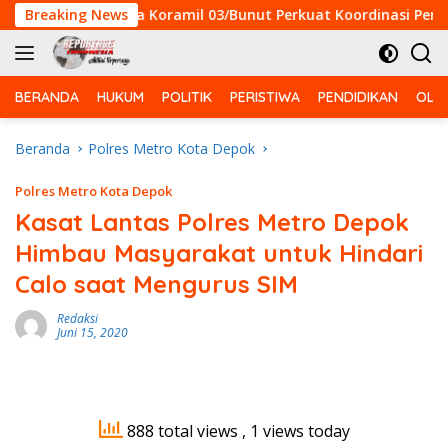
Langsung
Breaking News
Babinsa Koramil 03/Bunut Perkuat Koordinasi Pencegaha
ke
konten
BERANDA
HUKUM
POLITIK
PERISTIWA
PENDIDIKAN
OLA
Beranda
Polres Metro Kota Depok
Polres Metro Kota Depok
Kasat Lantas Polres Metro Depok
Himbau Masyarakat untuk Hindari
Calo saat Mengurus SIM
Redaksi
Juni 15, 2020
888 total views
, 1 views today