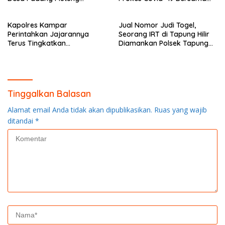
Kampar
Anggota Polsek Rokan IV
Koto
Kapolres Kampar
Jual Nomor Judi Togel,
Perintahkan Jajarannya
Seorang IRT di Tapung Hilir
Terus Tingkatkan
Diamankan Polsek Tapung
Pendisiplinan Penerapan
Hilir
Protkes
Tinggalkan Balasan
Alamat email Anda tidak akan dipublikasikan.
Ruas yang wajib
ditandai
*