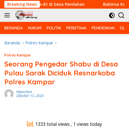
Langsung
an HUT RI Ke-81 di Desa Pendalian
Breaking News
Babinsa Koramil 03
ke
konten
BERANDA
HUKUM
POLITIK
PERISTIWA
PENDIDIKAN
OLA
Beranda
Polres Kampar
Polres Kampar
Seorang Pengedar Shabu di Desa
Pulau Sarak Diciduk Resnarkoba
Polres Kampar
Reportase
Oktober 13, 2020
1333 total views
, 1 views today