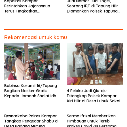
Kapolres Kampar
Jual Nomor Judi Togel,
Perintahkan Jajarannya
Seorang IRT di Tapung Hilir
Terus Tingkatkan
Diamankan Polsek Tapung
Pendisiplinan Penerapan
Hilir
Protkes
Rekomendasi untuk kamu
Babinsa Koramil 16/Tapung
4 Pelaku Judi Qiu-qiu
Bagikan Masker Gratis
Ditangkap Polsek Kampar
Kepada Jamaah Sholat Idhul
Kiri Hilir di Desa Lubuk Sakai
Fitri
Resnarkoba Polres Kampar
Serma Ifrizal Memberikan
Tangkap Pengedar Shabu di
Himbauan untuk Tertib
Desa Padang Mutung
Prokes Covid -19 Bersama