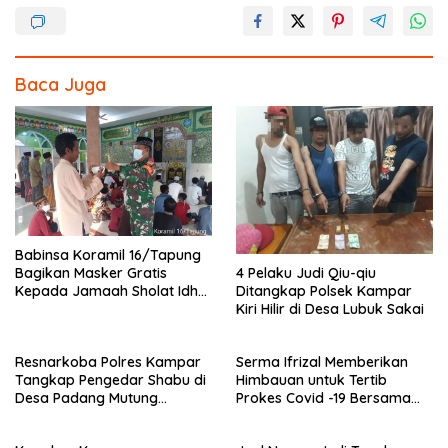
k
Baca Juga
Babinsa Koramil 16/Tapung
4 Pelaku Judi Qiu-qiu
Bagikan Masker Gratis
Ditangkap Polsek Kampar
Kepada Jamaah Sholat Idhul
Kiri Hilir di Desa Lubuk Sakai
Fitri
Resnarkoba Polres Kampar
Serma Ifrizal Memberikan
Tangkap Pengedar Shabu di
Himbauan untuk Tertib
Desa Padang Mutung
Prokes Covid -19 Bersama
Kampar
Anggota Polsek Rokan IV
Koto