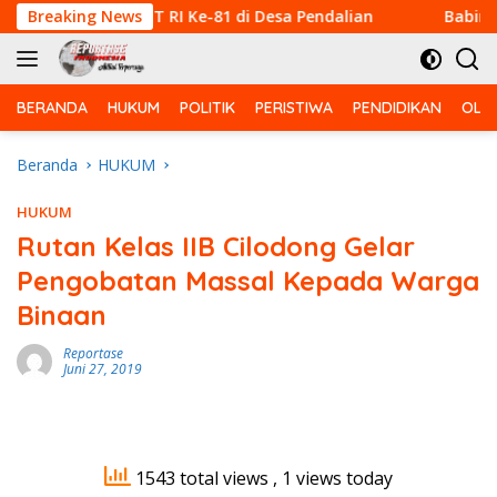
Langsung
mpuran HUT RI Ke-81 di Desa Pendalian
Breaking News
Babinsa Korami
ke
konten
BERANDA
HUKUM
POLITIK
PERISTIWA
PENDIDIKAN
OLA
Beranda
HUKUM
HUKUM
Rutan Kelas IIB Cilodong Gelar
Pengobatan Massal Kepada Warga
Binaan
Reportase
Juni 27, 2019
1543 total views
, 1 views today