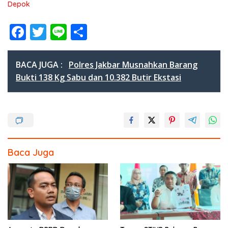
Depok
F
T
Li
S
ac
w
n
h
e
itt
e
ar
BACA JUGA :
Polres Jakbar Musnahkan Barang
b
er
e
Bukti 138 Kg Sabu dan 10.382 Butir Ekstasi
o
o
k
Baca Juga