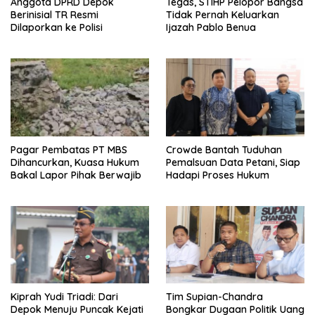
Anggota DPRD Depok
Tegas, STIHP Pelopor Bangsa
Berinisial TR Resmi
Tidak Pernah Keluarkan
Dilaporkan ke Polisi
Ijazah Pablo Benua
Pagar Pembatas PT MBS
Crowde Bantah Tuduhan
Dihancurkan, Kuasa Hukum
Pemalsuan Data Petani, Siap
Bakal Lapor Pihak Berwajib
Hadapi Proses Hukum
Kiprah Yudi Triadi: Dari
Tim Supian-Chandra
Depok Menuju Puncak Kejati
Bongkar Dugaan Politik Uang