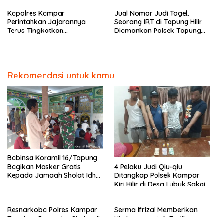
Koto
Kapolres Kampar
Jual Nomor Judi Togel,
Perintahkan Jajarannya
Seorang IRT di Tapung Hilir
Terus Tingkatkan
Diamankan Polsek Tapung
Pendisiplinan Penerapan
Hilir
Protkes
Rekomendasi untuk kamu
Babinsa Koramil 16/Tapung
4 Pelaku Judi Qiu-qiu
Bagikan Masker Gratis
Ditangkap Polsek Kampar
Kepada Jamaah Sholat Idhul
Kiri Hilir di Desa Lubuk Sakai
Fitri
Resnarkoba Polres Kampar
Serma Ifrizal Memberikan