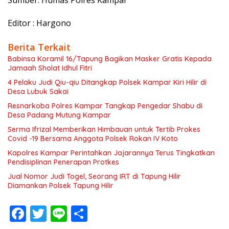
Sumber: Humas Polres Kampar
Editor : Hargono
Berita Terkait
Babinsa Koramil 16/Tapung Bagikan Masker Gratis Kepada
Jamaah Sholat Idhul Fitri
4 Pelaku Judi Qiu-qiu Ditangkap Polsek Kampar Kiri Hilir di
Desa Lubuk Sakai
Resnarkoba Polres Kampar Tangkap Pengedar Shabu di
Desa Padang Mutung Kampar
Serma Ifrizal Memberikan Himbauan untuk Tertib Prokes
Covid -19 Bersama Anggota Polsek Rokan IV Koto
Kapolres Kampar Perintahkan Jajarannya Terus Tingkatkan
Pendisiplinan Penerapan Protkes
Jual Nomor Judi Togel, Seorang IRT di Tapung Hilir
Diamankan Polsek Tapung Hilir
F
T
Li
S