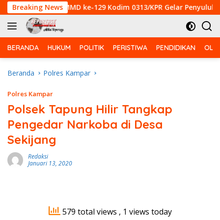
Langsung
m, Satgas TMMD ke-129 Kodim 0313/KPR Gelar Penyuluhan di P
Breaking News
ke
konten
BERANDA
HUKUM
POLITIK
PERISTIWA
PENDIDIKAN
OLA
Beranda
Polres Kampar
Polres Kampar
Polsek Tapung Hilir Tangkap
Pengedar Narkoba di Desa
Sekijang
Redaksi
Januari 13, 2020
579 total views
, 1 views today