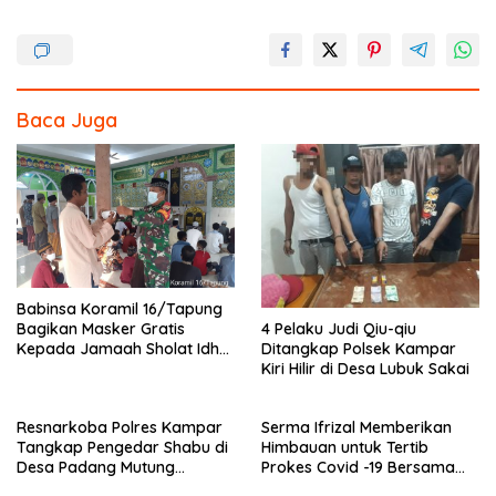
ac
w
n
h
e
itt
e
ar
b
er
e
o
Baca Juga
o
k
Babinsa Koramil 16/Tapung
4 Pelaku Judi Qiu-qiu
Bagikan Masker Gratis
Ditangkap Polsek Kampar
Kepada Jamaah Sholat Idhul
Kiri Hilir di Desa Lubuk Sakai
Fitri
Resnarkoba Polres Kampar
Serma Ifrizal Memberikan
Tangkap Pengedar Shabu di
Himbauan untuk Tertib
Desa Padang Mutung
Prokes Covid -19 Bersama
Kampar
Anggota Polsek Rokan IV