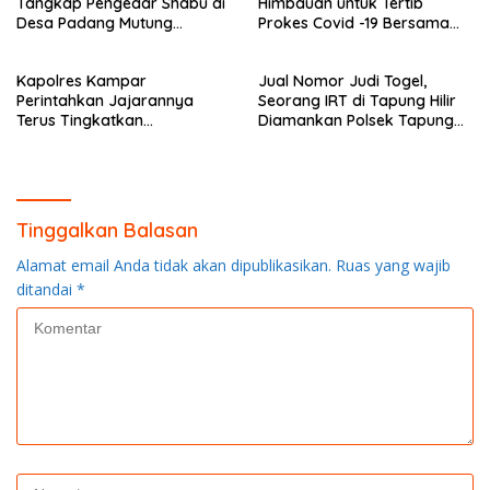
Tangkap Pengedar Shabu di
Himbauan untuk Tertib
Desa Padang Mutung
Prokes Covid -19 Bersama
Kampar
Anggota Polsek Rokan IV
Koto
Kapolres Kampar
Jual Nomor Judi Togel,
Perintahkan Jajarannya
Seorang IRT di Tapung Hilir
Terus Tingkatkan
Diamankan Polsek Tapung
Pendisiplinan Penerapan
Hilir
Protkes
Tinggalkan Balasan
Alamat email Anda tidak akan dipublikasikan.
Ruas yang wajib
ditandai
*