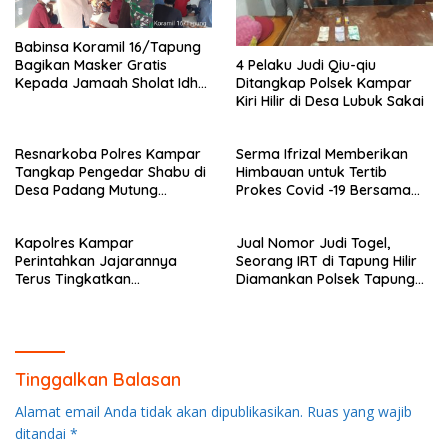
Babinsa Koramil 16/Tapung
4 Pelaku Judi Qiu-qiu
Bagikan Masker Gratis
Ditangkap Polsek Kampar
Kepada Jamaah Sholat Idhul
Kiri Hilir di Desa Lubuk Sakai
Fitri
Resnarkoba Polres Kampar
Serma Ifrizal Memberikan
Tangkap Pengedar Shabu di
Himbauan untuk Tertib
Desa Padang Mutung
Prokes Covid -19 Bersama
Kampar
Anggota Polsek Rokan IV
Koto
Kapolres Kampar
Jual Nomor Judi Togel,
Perintahkan Jajarannya
Seorang IRT di Tapung Hilir
Terus Tingkatkan
Diamankan Polsek Tapung
Pendisiplinan Penerapan
Hilir
Protkes
Tinggalkan Balasan
Alamat email Anda tidak akan dipublikasikan.
Ruas yang wajib
ditandai
*