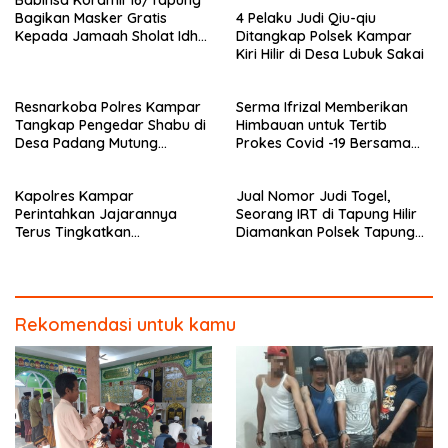
4 Pelaku Judi Qiu-qiu
Bagikan Masker Gratis
Ditangkap Polsek Kampar
Kepada Jamaah Sholat Idhul
Kiri Hilir di Desa Lubuk Sakai
Fitri
Resnarkoba Polres Kampar
Serma Ifrizal Memberikan
Tangkap Pengedar Shabu di
Himbauan untuk Tertib
Desa Padang Mutung
Prokes Covid -19 Bersama
Kampar
Anggota Polsek Rokan IV
Koto
Kapolres Kampar
Jual Nomor Judi Togel,
Perintahkan Jajarannya
Seorang IRT di Tapung Hilir
Terus Tingkatkan
Diamankan Polsek Tapung
Pendisiplinan Penerapan
Hilir
Protkes
Rekomendasi untuk kamu