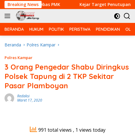
Langsung
,Agar Sapi Bebas PMK
Breaking News
Kejar Target Penutupan TMMD K
ke
konten
BERANDA
HUKUM
POLITIK
PERISTIWA
PENDIDIKAN
OLA
Beranda
Polres Kampar
Polres Kampar
3 Orang Pengedar Shabu Diringkus
Polsek Tapung di 2 TKP Sekitar
Pasar Plamboyan
Redaksi
Maret 17, 2020
991 total views
, 1 views today