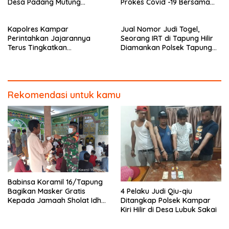
Desa Padang Mutung
Prokes Covid -19 Bersama
Kampar
Anggota Polsek Rokan IV
Koto
Kapolres Kampar
Jual Nomor Judi Togel,
Perintahkan Jajarannya
Seorang IRT di Tapung Hilir
Terus Tingkatkan
Diamankan Polsek Tapung
Pendisiplinan Penerapan
Hilir
Protkes
Rekomendasi untuk kamu
Babinsa Koramil 16/Tapung
4 Pelaku Judi Qiu-qiu
Bagikan Masker Gratis
Ditangkap Polsek Kampar
Kepada Jamaah Sholat Idhul
Kiri Hilir di Desa Lubuk Sakai
Fitri