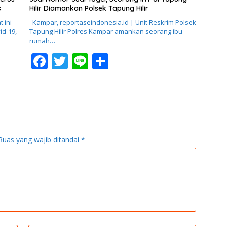
b
er
e
s
Hilir Diamankan Polsek Tapung Hilir
o
 ini
Kampar, reportaseindonesia.id | Unit Reskrim Polsek
id-19,
Tapung Hilir Polres Kampar amankan seorang ibu
o
rumah…
k
F
T
Li
S
ac
w
n
h
e
itt
e
ar
b
er
e
o
o
Ruas yang wajib ditandai
*
k