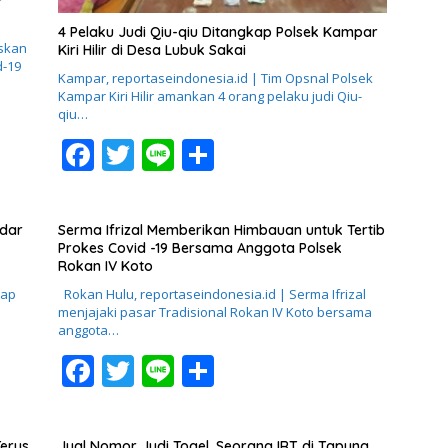
r
4 Pelaku Judi Qiu-qiu Ditangkap Polsek Kampar
skan
Kiri Hilir di Desa Lubuk Sakai
d-19
Kampar, reportaseindonesia.id | Tim Opsnal Polsek
Kampar Kiri Hilir amankan 4 orang pelaku judi Qiu-
qiu…
F
T
Li
S
ac
w
n
h
e
itt
e
ar
dar
Serma Ifrizal Memberikan Himbauan untuk Tertib
b
er
e
Prokes Covid -19 Bersama Anggota Polsek
Rokan IV Koto
o
kap
Rokan Hulu, reportaseindonesia.id | Serma Ifrizal
o
menjajaki pasar Tradisional Rokan IV Koto bersama
anggota…
k
F
T
Li
S
ac
w
n
h
e
itt
e
ar
erus
Jual Nomor Judi Togel, Seorang IRT di Tapung