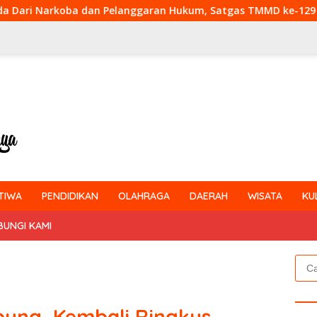
n Pelanggaran Hukum, Satgas TMMD ke-129 Kodim 0313/KPR Gel
TIWA
PENDIDIKAN
OLAHRAGA
DAERAH
WISATA
KU
BUNGI KAMI
Cari
untu
pung, Kembali Ringkus