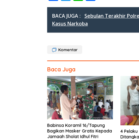
ac
w
n
h
e
itt
e
ar
BACA JUGA :
Sebulan Terakhir Polr
b
er
e
Kasus Narkoba
o
o
Komentar
k
Baca Juga
Babinsa Koramil 16/Tapung
Bagikan Masker Gratis Kepada
4 Pelaku 
Jamaah Sholat Idhul Fitri
Ditangka