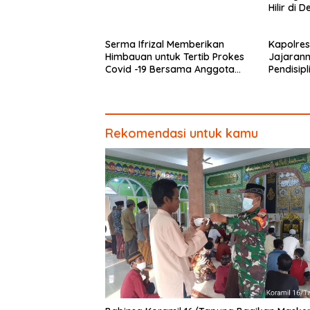
Hilir di 
Serma Ifrizal Memberikan
Kapolres
Himbauan untuk Tertib Prokes
Jajarann
Covid -19 Bersama Anggota
Pendisip
Polsek Rokan IV Koto
Protkes
Rekomendasi untuk kamu