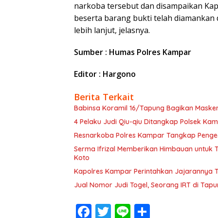
narkoba tersebut dan disampaikan Kap
beserta barang bukti telah diamankan
lebih lanjut, jelasnya.
Sumber : Humas Polres Kampar
Editor : Hargono
Berita Terkait
Babinsa Koramil 16/Tapung Bagikan Masker 
4 Pelaku Judi Qiu-qiu Ditangkap Polsek Kamp
Resnarkoba Polres Kampar Tangkap Penge
Serma Ifrizal Memberikan Himbauan untuk T
Koto
Kapolres Kampar Perintahkan Jajarannya Te
Jual Nomor Judi Togel, Seorang IRT di Tapun
F
T
Li
S