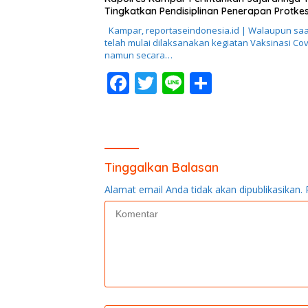
b
er
e
Tingkatkan Pendisiplinan Penerapan Protke
o
Kampar, reportaseindonesia.id | Walaupun saat
o
telah mulai dilaksanakan kegiatan Vaksinasi Cov
namun secara…
k
F
T
Li
S
ac
w
n
h
e
itt
e
ar
b
er
e
o
Tinggalkan Balasan
o
Alamat email Anda tidak akan dipublikasikan.
k