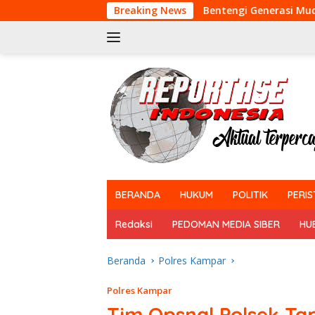
Langsung
Bentengi Generasi Muda Dari Narkoba da
Breaking News
ke
konten
tutup
BERANDA
HUKUM
POLITIK
PERIS
Redaksi
PEDOMAN MEDIA SIBER
HU
Beranda
Polres Kampar
Polres Kampar
Tim Opsnal Polsek Ta