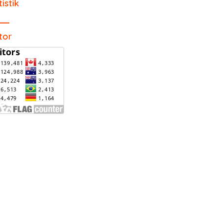
tistik
itor