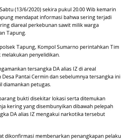
abtu (13/6/2020) sekira pukul 20.00 Wib kemarin
apung mendapat informasi bahwa sering terjadi
ering diareal perkebunan sawit milik warga
tan Tapung.
Kapolsek Tapung, Kompol Sumarno perintahkan Tim
 melakukan penyelidikan.
ngamankan tersangka DA alias IZ di areal
h Desa Pantai Cermin dan sebelumnya tersangka ini
l diamankan petugas.
arang bukti disekitar lokasi serta ditemukan
anja kering yang disembunyikan dibawah pelepah
ngka DA alias IZ mengakui narkotika tersebut
at dikonfirmasi membenarkan penangkapan pelaku