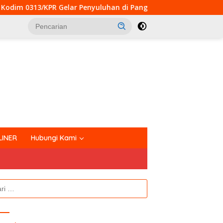
ar Penyuluhan di Pangkalan Terap
Perkuat Kemanungg
tutup
LINER
Hubungi Kami
k: