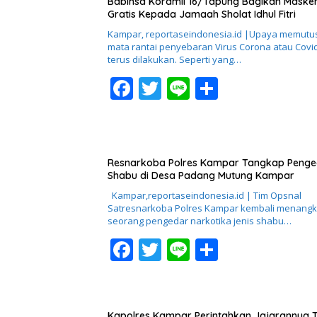
Babinsa Koramil 16/Tapung Bagikan Maske
Gratis Kepada Jamaah Sholat Idhul Fitri
Kampar, reportaseindonesia.id |Upaya memutu
mata rantai penyebaran Virus Corona atau Covi
terus dilakukan. Seperti yang…
F
T
Li
S
ac
w
n
h
e
itt
e
ar
b
er
e
Resnarkoba Polres Kampar Tangkap Penge
o
Shabu di Desa Padang Mutung Kampar
o
Kampar,reportaseindonesia.id | Tim Opsnal
Satresnarkoba Polres Kampar kembali menang
k
seorang pengedar narkotika jenis shabu…
F
T
Li
S
ac
w
n
h
e
itt
e
ar
Kapolres Kampar Perintahkan Jajarannya T