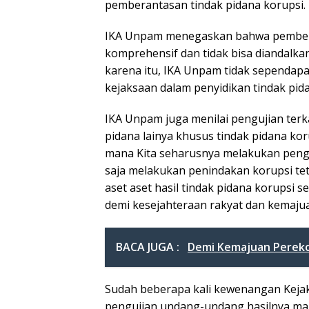
pemberantasan tindak pidana korupsi.
IKA Unpam menegaskan bahwa pembera
komprehensif dan tidak bisa diandalka
karena itu, IKA Unpam tidak sependa
kejaksaan dalam penyidikan tindak pid
IKA Unpam juga menilai pengujian terk
pidana lainya khusus tindak pidana ko
mana Kita seharusnya melakukan pen
saja melakukan penindakan korupsi t
aset aset hasil tindak pidana korupsi
demi kesejahteraan rakyat dan kemajua
BACA JUGA :
Demi Kemajuan Perekon
Sudah beberapa kali kewenangan Kejak
pengujian undang-undang hasilnya ma