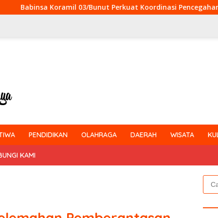
/Bunut Perkuat Koordinasi Pencegahan Karhutla Bersama Tim 
TIWA
PENDIDIKAN
OLAHRAGA
DAERAH
WISATA
KU
BUNGI KAMI
Cari
untu
Pelemahan Pemberantasan