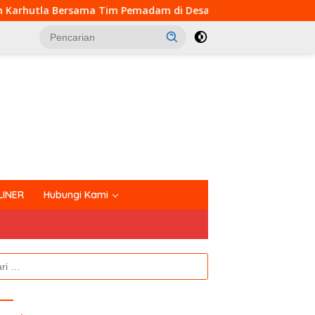
Pemadam di Desa Sungai Buluh
Siap Manfaatkan Air Be
tutup
LINER
Hubungi Kami
k: