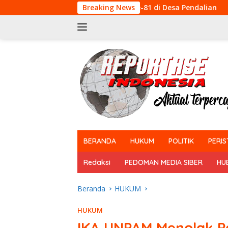
Langsung
an HUT RI Ke-81 di Desa Pendalian
Breaking News
Babinsa Koramil 03
ke
konten
tutup
BERANDA
HUKUM
POLITIK
PERIS
Redaksi
PEDOMAN MEDIA SIBER
HU
Beranda
HUKUM
HUKUM
IKA UNPAM Menolak 