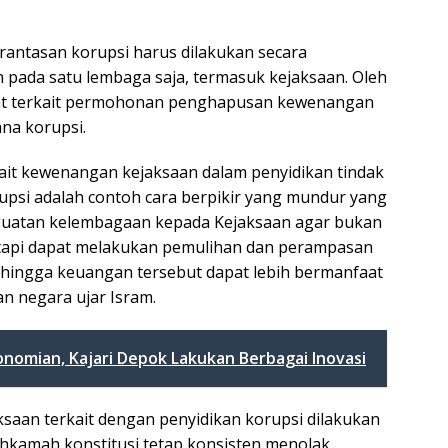
ntasan korupsi harus dilakukan secara
n pada satu lembaga saja, termasuk kejaksaan. Oleh
pat terkait permohonan penghapusan kewenangan
ana korupsi.
ait kewenangan kejaksaan dalam penyidikan tindak
rupsi adalah contoh cara berpikir yang mundur yang
guatan kelembagaan kepada Kejaksaan agar bukan
etapi dapat melakukan pemulihan dan perampasan
 sehingga keuangan tersebut dapat lebih bermanfaat
n negara ujar Isram.
omian, Kajari Depok Lakukan Berbagai Inovasi
saan terkait dengan penyidikan korupsi dilakukan
hkamah konstitusi tetap konsisten menolak