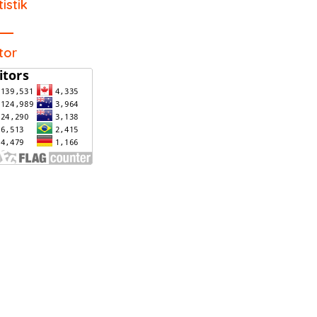
tistik
itor