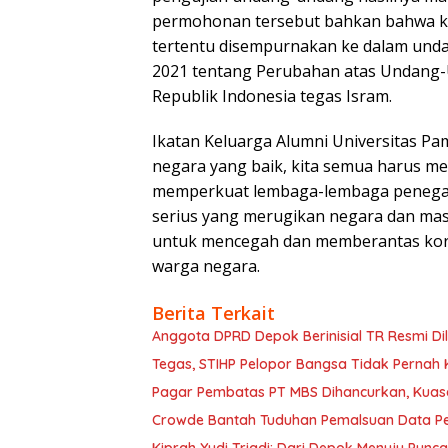
permohonan tersebut bahkan bahwa ke
tertentu disempurnakan ke dalam und
2021 tentang Perubahan atas Undang
Republik Indonesia tegas Isram.
Ikatan Keluarga Alumni Universitas 
negara yang baik, kita semua harus 
memperkuat lembaga-lembaga penegak
serius yang merugikan negara dan mas
untuk mencegah dan memberantas korup
warga negara.
Berita Terkait
Anggota DPRD Depok Berinisial TR Resmi Dil
Tegas, STIHP Pelopor Bangsa Tidak Pernah 
Pagar Pembatas PT MBS Dihancurkan, Kuas
Crowde Bantah Tuduhan Pemalsuan Data Pe
Kiprah Yudi Triadi: Dari Depok Menuju Punca