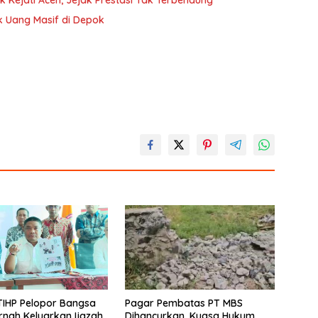
k Uang Masif di Depok
TIHP Pelopor Bangsa
Pagar Pembatas PT MBS
rnah Keluarkan Ijazah
Dihancurkan, Kuasa Hukum