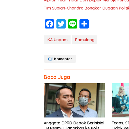
Tim Supian-Chandra Bongkar Dugaan Politi
F
T
Li
S
ac
w
n
h
e
itt
e
ar
IKA Unpam
Pamulang
b
er
e
o
Komentar
o
k
Baca Juga
Anggota DPRD Depok Berinisial
Tegas, S
TR Resmi Dilaporkan ke Polisi
Tidak Pe