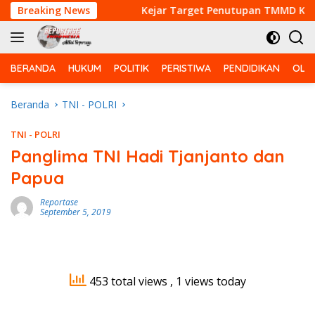
Langsung
 Bebas PMK
Breaking News
Kejar Target Penutupan TMMD Ke-129, Sat
ke
konten
BERANDA
HUKUM
POLITIK
PERISTIWA
PENDIDIKAN
OLA
Beranda
TNI - POLRI
TNI - POLRI
Panglima TNI Hadi Tjanjanto dan
Papua
Reportase
September 5, 2019
453 total views
, 1 views today