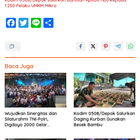
Kodim 0508/Depok salurkan Bantuan Rp600 ribu kepada
1.250 Pelaku UMKM Mikro
F
T
Li
S
ac
w
n
h
e
itt
e
ar
b
er
e
o
Baca Juga
o
k
Wujudkan Sinergitas dan
Kodim 0508/Depok Salurkan
Silaturahmi TNI-Polri,
Daging Kurban Gunakan
Digdoyo 2000 Gelar
Besek Bambu
Syukuran