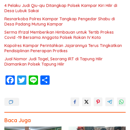
4 Pelaku Judi Qiu-qiu Ditangkap Polsek Kampar Kiri Hilir di
Desa Lubuk Sakai
Resnarkoba Polres Kampar Tangkap Pengedar Shabu di
Desa Padang Mutung Kampar
Serma Ifrizal Memberikan Himbauan untuk Tertib Prokes
Covid -19 Bersama Anggota Polsek Rokan IV Koto
Kapolres Kampar Perintahkan Jajarannya Terus Tingkatkan
Pendisiplinan Penerapan Protkes
Jual Nomor Judi Togel, Seorang IRT di Tapung Hilir
Diamankan Polsek Tapung Hilir
F
T
Li
S
ac
w
n
h
e
itt
e
ar
b
er
e
o
Baca Juga
o