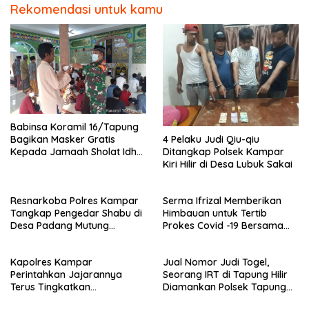
Rekomendasi untuk kamu
Babinsa Koramil 16/Tapung
4 Pelaku Judi Qiu-qiu
Bagikan Masker Gratis
Ditangkap Polsek Kampar
Kepada Jamaah Sholat Idhul
Kiri Hilir di Desa Lubuk Sakai
Fitri
Resnarkoba Polres Kampar
Serma Ifrizal Memberikan
Tangkap Pengedar Shabu di
Himbauan untuk Tertib
Desa Padang Mutung
Prokes Covid -19 Bersama
Kampar
Anggota Polsek Rokan IV
Koto
Kapolres Kampar
Jual Nomor Judi Togel,
Perintahkan Jajarannya
Seorang IRT di Tapung Hilir
Terus Tingkatkan
Diamankan Polsek Tapung
Pendisiplinan Penerapan
Hilir