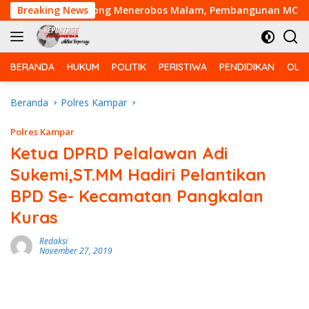
Langsung
otong- Royong Menerobos Malam, Pembangunan MCK Dusun 1 
Breaking News
ke
konten
BERANDA
HUKUM
POLITIK
PERISTIWA
PENDIDIKAN
OLA
Beranda
Polres Kampar
Polres Kampar
Ketua DPRD Pelalawan Adi
Sukemi,ST.MM Hadiri Pelantikan
BPD Se- Kecamatan Pangkalan
Kuras
Redaksi
November 27, 2019