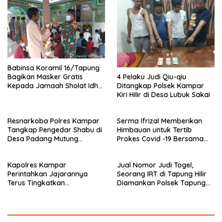
k
Babinsa Koramil 16/Tapung
4 Pelaku Judi Qiu-qiu
Bagikan Masker Gratis
Ditangkap Polsek Kampar
Kepada Jamaah Sholat Idhul
Kiri Hilir di Desa Lubuk Sakai
Fitri
Resnarkoba Polres Kampar
Serma Ifrizal Memberikan
Tangkap Pengedar Shabu di
Himbauan untuk Tertib
Desa Padang Mutung
Prokes Covid -19 Bersama
Kampar
Anggota Polsek Rokan IV
Koto
Kapolres Kampar
Jual Nomor Judi Togel,
Perintahkan Jajarannya
Seorang IRT di Tapung Hilir
Terus Tingkatkan
Diamankan Polsek Tapung
Pendisiplinan Penerapan
Hilir
Protkes