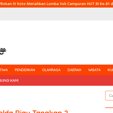
ahkan Lomba Voli Campuran HUT RI Ke-81 di Desa Pendalian
TIWA
PENDIDIKAN
OLAHRAGA
DAERAH
WISATA
KU
BUNGI KAMI
Cari
untu
olda Riau Tangkap 2