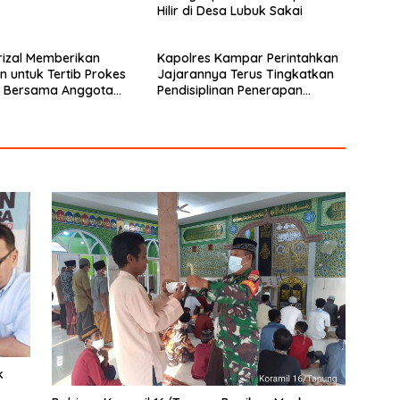
Hilir di Desa Lubuk Sakai
rizal Memberikan
Kapolres Kampar Perintahkan
 untuk Tertib Prokes
Jajarannya Terus Tingkatkan
9 Bersama Anggota
Pendisiplinan Penerapan
okan IV Koto
Protkes
k