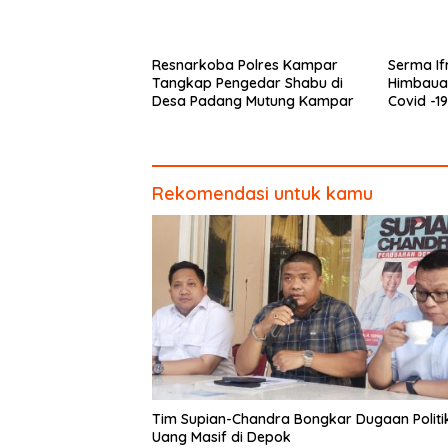
Resnarkoba Polres Kampar
Serma If
Tangkap Pengedar Shabu di
Himbauan
Desa Padang Mutung Kampar
Covid -1
Polsek R
Rekomendasi untuk kamu
Tim Supian-Chandra Bongkar Dugaan Politi
Uang Masif di Depok