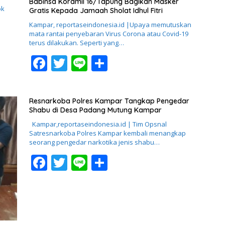
Babinsa Koramil 16/Tapung Bagikan Masker
ok
Gratis Kepada Jamaah Sholat Idhul Fitri
Kampar, reportaseindonesia.id |Upaya memutuskan
mata rantai penyebaran Virus Corona atau Covid-19
terus dilakukan. Seperti yang…
F
T
Li
S
ac
w
n
h
e
itt
e
ar
Resnarkoba Polres Kampar Tangkap Pengedar
b
er
e
Shabu di Desa Padang Mutung Kampar
o
Kampar,reportaseindonesia.id | Tim Opsnal
Satresnarkoba Polres Kampar kembali menangkap
o
seorang pengedar narkotika jenis shabu…
k
F
T
Li
S
ac
w
n
h
e
itt
e
ar
b
er
e