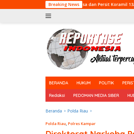
Langsung
Babinsa dan Persit Koramil 13/Rokan IV Koto Meri
Breaking News
ke
konten
tutup
BERANDA
HUKUM
POLITIK
PERIS
Redaksi
PEDOMAN MEDIA SIBER
HU
Beranda
Polda Riau
Polda Riau
,
Polres Kampar
Direktorat Narkoba P