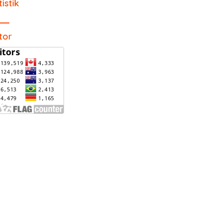
tistik
itor