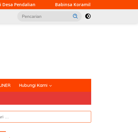
Babinsa Koramil 03/Bunut Perkuat Koordinasi Pencegahan
tutup
LINER
Hubungi Kami
k: