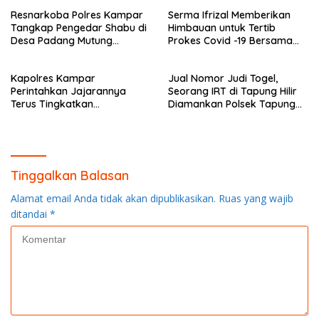
Resnarkoba Polres Kampar
Serma Ifrizal Memberikan
Tangkap Pengedar Shabu di
Himbauan untuk Tertib
Desa Padang Mutung
Prokes Covid -19 Bersama
Kampar
Anggota Polsek Rokan IV
Koto
Kapolres Kampar
Jual Nomor Judi Togel,
Perintahkan Jajarannya
Seorang IRT di Tapung Hilir
Terus Tingkatkan
Diamankan Polsek Tapung
Pendisiplinan Penerapan
Hilir
Protkes
Tinggalkan Balasan
Alamat email Anda tidak akan dipublikasikan.
Ruas yang wajib
ditandai
*