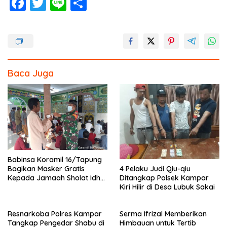
F
T
Li
S
ac
w
n
h
e
itt
e
ar
b
er
e
o
Baca Juga
o
k
Babinsa Koramil 16/Tapung
4 Pelaku Judi Qiu-qiu
Bagikan Masker Gratis
Ditangkap Polsek Kampar
Kepada Jamaah Sholat Idhul
Kiri Hilir di Desa Lubuk Sakai
Fitri
Resnarkoba Polres Kampar
Serma Ifrizal Memberikan
Tangkap Pengedar Shabu di
Himbauan untuk Tertib