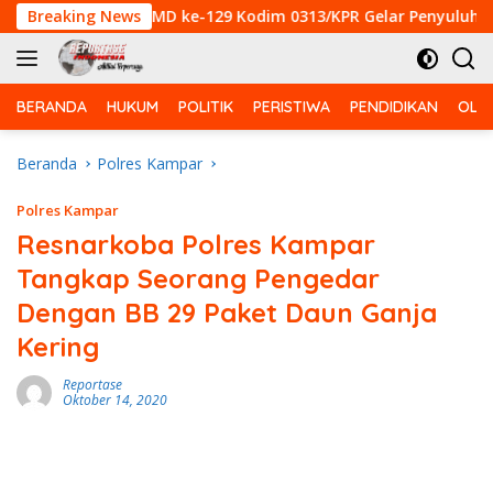
Langsung
, Satgas TMMD ke-129 Kodim 0313/KPR Gelar Penyuluhan di Pa
Breaking News
ke
konten
BERANDA
HUKUM
POLITIK
PERISTIWA
PENDIDIKAN
OLA
Beranda
Polres Kampar
Polres Kampar
Resnarkoba Polres Kampar
Tangkap Seorang Pengedar
Dengan BB 29 Paket Daun Ganja
Kering
Reportase
Oktober 14, 2020