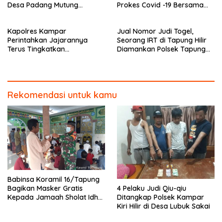
Desa Padang Mutung
Prokes Covid -19 Bersama
Kampar
Anggota Polsek Rokan IV
Koto
Kapolres Kampar
Jual Nomor Judi Togel,
Perintahkan Jajarannya
Seorang IRT di Tapung Hilir
Terus Tingkatkan
Diamankan Polsek Tapung
Pendisiplinan Penerapan
Hilir
Protkes
Rekomendasi untuk kamu
Babinsa Koramil 16/Tapung
4 Pelaku Judi Qiu-qiu
Bagikan Masker Gratis
Ditangkap Polsek Kampar
Kepada Jamaah Sholat Idhul
Kiri Hilir di Desa Lubuk Sakai
Fitri