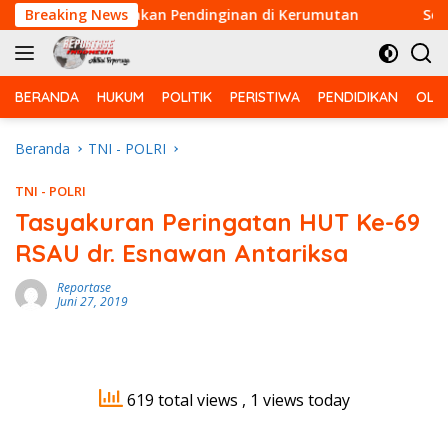
Langsung
kus Laksanakan Pendinginan di Kerumutan
Breaking News
Serda Jefri
ke
konten
BERANDA
HUKUM
POLITIK
PERISTIWA
PENDIDIKAN
OLA
Beranda
TNI - POLRI
TNI - POLRI
Tasyakuran Peringatan HUT Ke-69
RSAU dr. Esnawan Antariksa
Reportase
Juni 27, 2019
619 total views
, 1 views today