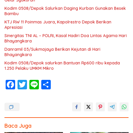
Gelar Syukuran
Kodim 0508/Depok Salurkan Daging Kurban Gunakan Besek
Bambu
KTJ RW 11 Poinmas Juara, Kapolrestro Depok Berikan
Apresiasi
Sinergitas TNI AL – POLRI, Kasal Hadiri Doa Lintas Agama Hari
Bhayangkara
Danramil 03/Sukmajaya Berikan Kejutan di Hari
Bhayangkara
Kodim 0508/Depok salurkan Bantuan Rp600 ribu kepada
1.250 Pelaku UMKM Mikro
F
T
Li
S
ac
w
n
h
e
itt
e
ar
b
er
e
o
Baca Juga
o