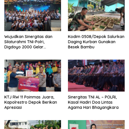
k
Wujudkan Sinergitas dan
Kodim 0508/Depok Salurkan
Silaturahmi TNI-Polri,
Daging Kurban Gunakan
Digdoyo 2000 Gelar
Besek Bambu
Syukuran
KTJ RW 11 Poinmas Juara,
Sinergitas TNI AL – POLRI,
Kapolrestro Depok Berikan
Kasal Hadiri Doa Lintas
Apresiasi
Agama Hari Bhayangkara