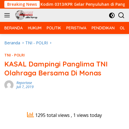
Langsung
MD ke-129 Kodim 0313/KPR Gelar Penyuluhan di Pangkalan Ter
Breaking News
ke
konten
BERANDA
HUKUM
POLITIK
PERISTIWA
PENDIDIKAN
OLA
Beranda
TNI - POLRI
TNI - POLRI
KASAL Dampingi Panglima TNI
Olahraga Bersama Di Monas
Reportase
Juli 7, 2019
1295 total views
, 1 views today