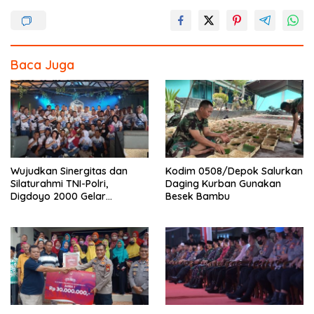
k
Baca Juga
Wujudkan Sinergitas dan
Kodim 0508/Depok Salurkan
Silaturahmi TNI-Polri,
Daging Kurban Gunakan
Digdoyo 2000 Gelar
Besek Bambu
Syukuran