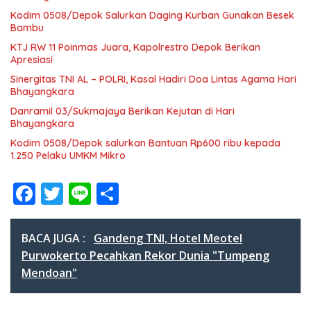
Kodim 0508/Depok Salurkan Daging Kurban Gunakan Besek
Bambu
KTJ RW 11 Poinmas Juara, Kapolrestro Depok Berikan
Apresiasi
Sinergitas TNI AL – POLRI, Kasal Hadiri Doa Lintas Agama Hari
Bhayangkara
Danramil 03/Sukmajaya Berikan Kejutan di Hari
Bhayangkara
Kodim 0508/Depok salurkan Bantuan Rp600 ribu kepada
1.250 Pelaku UMKM Mikro
F
T
Li
S
ac
w
n
h
e
itt
e
ar
BACA JUGA :
Gandeng TNI, Hotel Meotel
b
er
e
Purwokerto Pecahkan Rekor Dunia "Tumpeng
Mendoan"
o
o