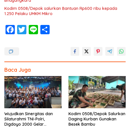
Bhayangkara
Kodim 0508/Depok salurkan Bantuan Rp600 ribu kepada
1.250 Pelaku UMKM Mikro
F
T
Li
S
ac
w
n
h
e
itt
e
ar
b
er
e
o
Baca Juga
o
k
Wujudkan Sinergitas dan
Kodim 0508/Depok Salurkan
Silaturahmi TNI-Polri,
Daging Kurban Gunakan
Digdoyo 2000 Gelar
Besek Bambu
Syukuran