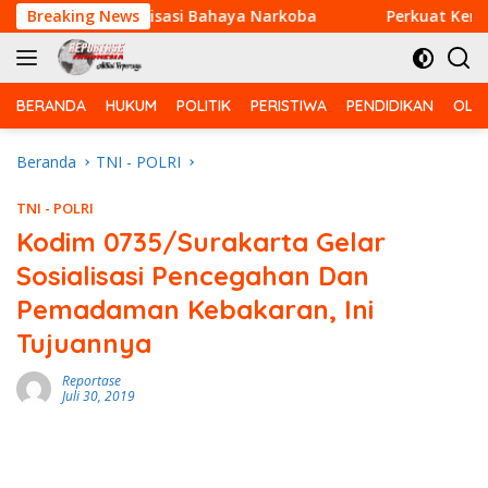
Langsung
ikan Sosialisasi Bahaya Narkoba
Breaking News
Perkuat Kemanunggal
ke
konten
BERANDA
HUKUM
POLITIK
PERISTIWA
PENDIDIKAN
OLA
Beranda
TNI - POLRI
TNI - POLRI
Kodim 0735/Surakarta Gelar
Sosialisasi Pencegahan Dan
Pemadaman Kebakaran, Ini
Tujuannya
Reportase
Juli 30, 2019