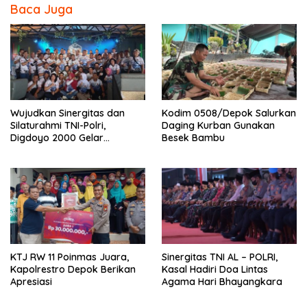
o
Baca Juga
o
k
Wujudkan Sinergitas dan
Kodim 0508/Depok Salurkan
Silaturahmi TNI-Polri,
Daging Kurban Gunakan
Digdoyo 2000 Gelar
Besek Bambu
Syukuran
KTJ RW 11 Poinmas Juara,
Sinergitas TNI AL – POLRI,
Kapolrestro Depok Berikan
Kasal Hadiri Doa Lintas
Apresiasi
Agama Hari Bhayangkara