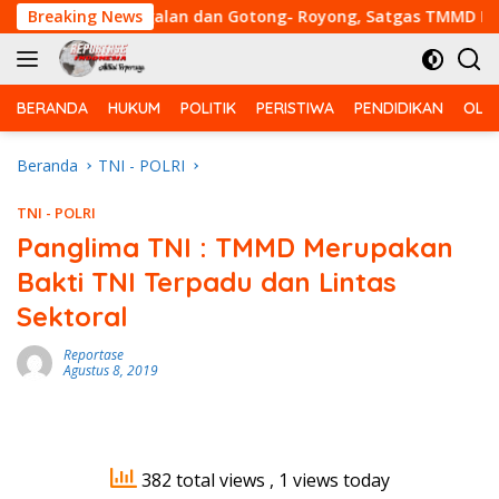
Langsung
emanunggalan dan Gotong- Royong, Satgas TMMD Ke-129 Kodi
Breaking News
ke
konten
BERANDA
HUKUM
POLITIK
PERISTIWA
PENDIDIKAN
OLA
Beranda
TNI - POLRI
TNI - POLRI
Panglima TNI : TMMD Merupakan
Bakti TNI Terpadu dan Lintas
Sektoral
Reportase
Agustus 8, 2019
382 total views
, 1 views today