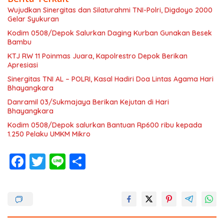
Wujudkan Sinergitas dan Silaturahmi TNI-Polri, Digdoyo 2000
Gelar Syukuran
Kodim 0508/Depok Salurkan Daging Kurban Gunakan Besek
Bambu
KTJ RW 11 Poinmas Juara, Kapolrestro Depok Berikan
Apresiasi
Sinergitas TNI AL – POLRI, Kasal Hadiri Doa Lintas Agama Hari
Bhayangkara
Danramil 03/Sukmajaya Berikan Kejutan di Hari
Bhayangkara
Kodim 0508/Depok salurkan Bantuan Rp600 ribu kepada
1.250 Pelaku UMKM Mikro
F
T
Li
S
ac
w
n
h
e
itt
e
ar
b
er
e