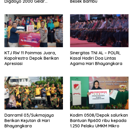
Digdoyo 2000 Gelar
Besek Bambu
Syukuran
KTJ RW 11 Poinmas Juara,
Sinergitas TNI AL – POLRI,
Kapolrestro Depok Berikan
Kasal Hadiri Doa Lintas
Apresiasi
Agama Hari Bhayangkara
Danramil 03/Sukmajaya
Kodim 0508/Depok salurkan
Berikan Kejutan di Hari
Bantuan Rp600 ribu kepada
Bhayangkara
1.250 Pelaku UMKM Mikro