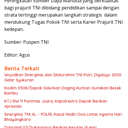
Peningkatan Sumber Daya Manusia yang berkualitas
bagi prajurit TNI dibidang pendidikan sampai dengan
strata tertinggi merupakan langkah strategis dalam
mendukung Tugas Pokok TNI serta Karier Prajurit TNI
kedepan.
Sumber: Puspen TNI
Editor: Agus
Berita Terkait
Wujudkan Sinergitas dan Silaturahmi TNI-Polri, Digdoyo 2000
Gelar Syukuran
Kodim 0508/Depok Salurkan Daging Kurban Gunakan Besek
Bambu
KTJ RW 11 Poinmas Juara, Kapolrestro Depok Berikan
Apresiasi
Sinergitas TNI AL – POLRI, Kasal Hadiri Doa Lintas Agama Hari
Bhayangkara
Danramil 03/Sukmajaya Berikan Kejutan di Hari