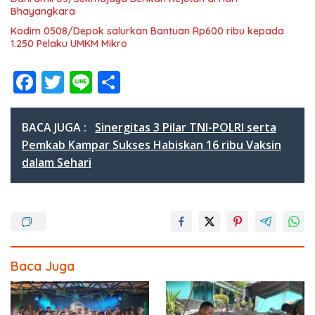
Bhayangkara
Kodim 0508/Depok salurkan Bantuan Rp600 ribu kepada
1.250 Pelaku UMKM Mikro
F
T
Li
S
ac
w
n
h
e
itt
e
ar
BACA JUGA :
Sinergitas 3 Pilar TNI-POLRI serta
b
er
e
Pemkab Kampar Sukses Habiskan 16 ribu Vaksin
dalam Sehari
o
o
k
Baca Juga