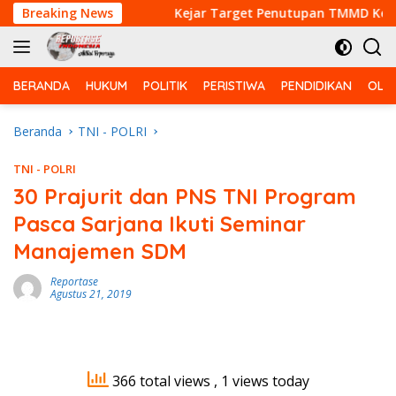
Langsung
i Bebas PMK
Breaking News
Kejar Target Penutupan TMMD Ke-129, Sa
ke
konten
BERANDA
HUKUM
POLITIK
PERISTIWA
PENDIDIKAN
OLA
Beranda
TNI - POLRI
TNI - POLRI
30 Prajurit dan PNS TNI Program
Pasca Sarjana Ikuti Seminar
Manajemen SDM
Reportase
Agustus 21, 2019
366 total views
, 1 views today