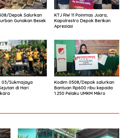
508/Depok Salurkan
KTJ RW 11 Poinmas Juara,
Kurban Gunakan Besek
Kapolrestro Depok Berikan
Apresiasi
l 03/Sukmajaya
Kodim 0508/Depok salurkan
ejutan di Hari
Bantuan Rp600 ribu kepada
kara
1.250 Pelaku UMKM Mikro