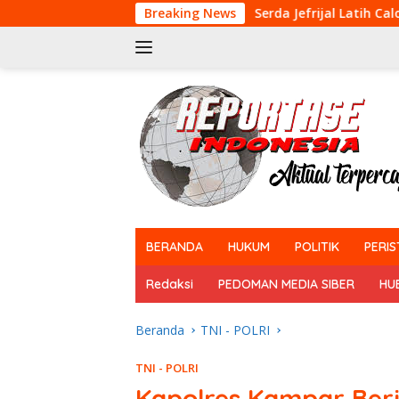
Langsung
n di Kerumutan
Breaking News
Serda Jefrijal Latih Calon Anggota Pas
ke
konten
tutup
BERANDA
HUKUM
POLITIK
PERIS
Redaksi
PEDOMAN MEDIA SIBER
HU
Beranda
TNI - POLRI
TNI - POLRI
Kapolres Kampar Ber