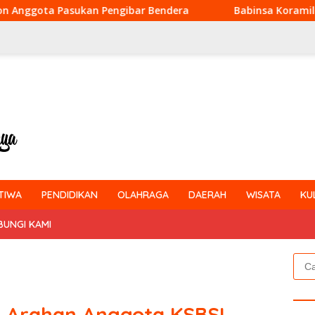
ukan Pengibar Bendera
Babinsa Koramil 03/Bunut Tanam
TIWA
PENDIDIKAN
OLAHRAGA
DAERAH
WISATA
KU
BUNGI KAMI
Cari
untu
i Arahan Anggota KSBSI