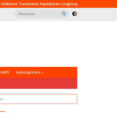
kan Kepedulian Lingkungan kepada Pelajar Melalui Aksi Pena
tutup
LINER
Hubungi Kami
k: