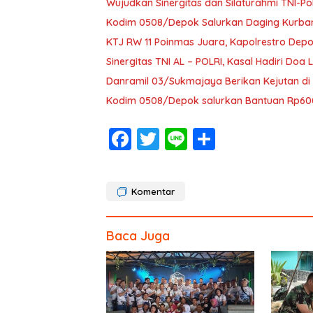
Wujudkan Sinergitas dan Silaturahmi TNI-Po
Kodim 0508/Depok Salurkan Daging Kurb
KTJ RW 11 Poinmas Juara, Kapolrestro Depo
Sinergitas TNI AL – POLRI, Kasal Hadiri Do
Danramil 03/Sukmajaya Berikan Kejutan di
Kodim 0508/Depok salurkan Bantuan Rp600
F
T
Li
S
ac
w
n
h
e
itt
e
ar
Komentar
b
er
e
o
Baca Juga
o
k