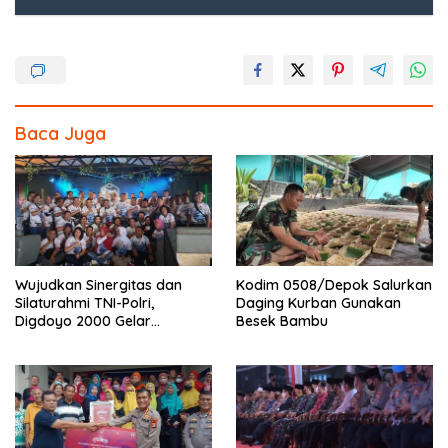
o
o
k
Baca Juga
Wujudkan Sinergitas dan
Kodim 0508/Depok Salurkan
Silaturahmi TNI-Polri,
Daging Kurban Gunakan
Digdoyo 2000 Gelar
Besek Bambu
Syukuran