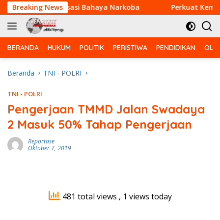
Langsung
ikan Sosialisasi Bahaya Narkoba
Breaking News
Perkuat Kemanunggal
ke
konten
BERANDA
HUKUM
POLITIK
PERISTIWA
PENDIDIKAN
OLA
Beranda
TNI - POLRI
TNI - POLRI
Pengerjaan TMMD Jalan Swadaya
2 Masuk 50% Tahap Pengerjaan
Reportase
Oktober 7, 2019
481 total views
, 1 views today