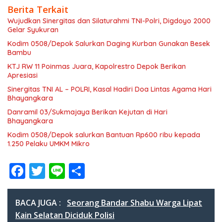
Berita Terkait
Wujudkan Sinergitas dan Silaturahmi TNI-Polri, Digdoyo 2000
Gelar Syukuran
Kodim 0508/Depok Salurkan Daging Kurban Gunakan Besek
Bambu
KTJ RW 11 Poinmas Juara, Kapolrestro Depok Berikan
Apresiasi
Sinergitas TNI AL – POLRI, Kasal Hadiri Doa Lintas Agama Hari
Bhayangkara
Danramil 03/Sukmajaya Berikan Kejutan di Hari
Bhayangkara
Kodim 0508/Depok salurkan Bantuan Rp600 ribu kepada
1.250 Pelaku UMKM Mikro
F
T
Li
S
ac
w
n
h
e
itt
e
ar
BACA JUGA :
Seorang Bandar Shabu Warga Lipat
b
er
e
Kain Selatan Diciduk Polisi