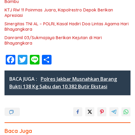
Bambu
KTJ RW 11 Poinmas Juara, Kapolrestro Depok Berikan
Apresiasi
Sinergitas TNI AL – POLRI, Kasal Hadiri Doa Lintas Agama Hari
Bhayangkara
Danramil 03/Sukmajaya Berikan Kejutan di Hari
Bhayangkara
F
T
Li
S
ac
w
n
h
e
itt
e
ar
BACA JUGA :
Polres Jakbar Musnahkan Barang
b
er
e
Bukti 138 Kg Sabu dan 10.382 Butir Ekstasi
o
o
k
Baca Juga