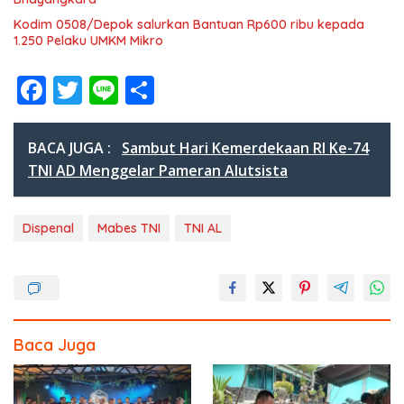
Kodim 0508/Depok salurkan Bantuan Rp600 ribu kepada
1.250 Pelaku UMKM Mikro
F
T
Li
S
ac
w
n
h
e
itt
e
ar
BACA JUGA :
Sambut Hari Kemerdekaan RI Ke-74
b
er
e
TNI AD Menggelar Pameran Alutsista
o
o
Dispenal
Mabes TNI
TNI AL
k
Baca Juga