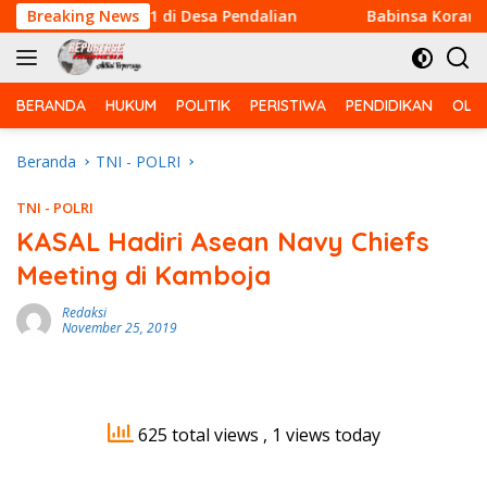
Langsung
 HUT RI Ke-81 di Desa Pendalian
Breaking News
Babinsa Koramil 03/B
ke
konten
BERANDA
HUKUM
POLITIK
PERISTIWA
PENDIDIKAN
OLA
Beranda
TNI - POLRI
TNI - POLRI
KASAL Hadiri Asean Navy Chiefs
Meeting di Kamboja
Redaksi
November 25, 2019
625 total views
, 1 views today