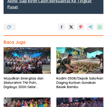
b
er
e
Akmil, Siap Kirim Calon Berkualitas Ke Tingkat
Pusat
o
o
k
Baca Juga
Wujudkan Sinergitas dan
Kodim 0508/Depok Salurkan
Silaturahmi TNI-Polri,
Daging Kurban Gunakan
Digdoyo 2000 Gelar
Besek Bambu
Syukuran