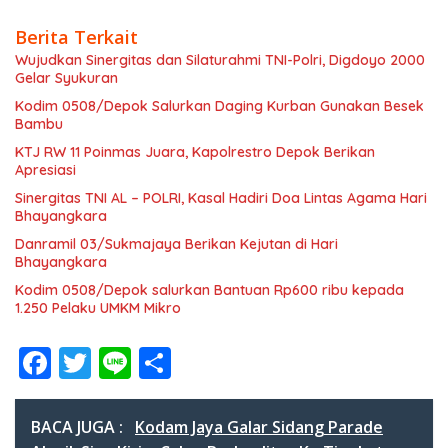
Berita Terkait
Wujudkan Sinergitas dan Silaturahmi TNI-Polri, Digdoyo 2000
Gelar Syukuran
Kodim 0508/Depok Salurkan Daging Kurban Gunakan Besek
Bambu
KTJ RW 11 Poinmas Juara, Kapolrestro Depok Berikan
Apresiasi
Sinergitas TNI AL – POLRI, Kasal Hadiri Doa Lintas Agama Hari
Bhayangkara
Danramil 03/Sukmajaya Berikan Kejutan di Hari
Bhayangkara
Kodim 0508/Depok salurkan Bantuan Rp600 ribu kepada
1.250 Pelaku UMKM Mikro
F
T
Li
S
ac
w
n
h
e
itt
e
ar
BACA JUGA :
Kodam Jaya Galar Sidang Parade