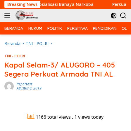
Langsung
n Berikan Sosialisasi Bahaya Narkoba
Breaking News
Perkuat Kemanun
ke
konten
BERANDA
HUKUM
POLITIK
PERISTIWA
PENDIDIKAN
OLA
Beranda
TNI - POLRI
TNI - POLRI
Kapal Selam-3/ ALUGORO – 405
Segera Perkuat Armada TNI AL
Reportase
Agustus 8, 2019
1166 total views
, 1 views today