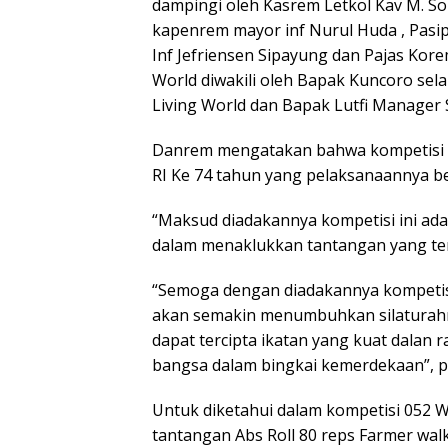
dampingi oleh Kasrem Letkol Kav M. So
kapenrem mayor inf Nurul Huda , Pasip
Inf Jefriensen Sipayung dan Pajas Kor
World diwakili oleh Bapak Kuncoro selak
Living World dan Bapak Lutfi Manager S
Danrem mengatakan bahwa kompetisi i
RI Ke 74 tahun yang pelaksanaannya b
“Maksud diadakannya kompetisi ini adal
dalam menaklukkan tantangan yang terd
“Semoga dengan diadakannya kompetisi
akan semakin menumbuhkan silaturahm
dapat tercipta ikatan yang kuat dala
bangsa dalam bingkai kemerdekaan”, 
Untuk diketahui dalam kompetisi 052 W
tantangan Abs Roll 80 reps Farmer walk