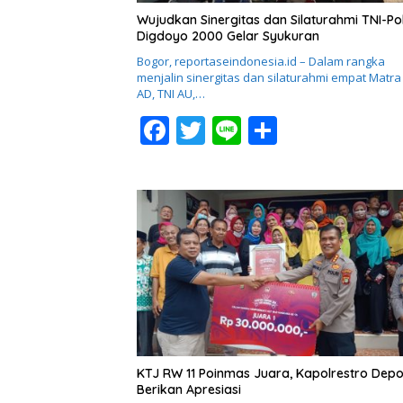
Wujudkan Sinergitas dan Silaturahmi TNI-Pol
Digdoyo 2000 Gelar Syukuran
Bogor, reportaseindonesia.id – Dalam rangka
menjalin sinergitas dan silaturahmi empat Matra
AD, TNI AU,…
F
T
Li
S
ac
w
n
h
e
itt
e
ar
b
er
e
o
o
k
KTJ RW 11 Poinmas Juara, Kapolrestro Dep
Berikan Apresiasi