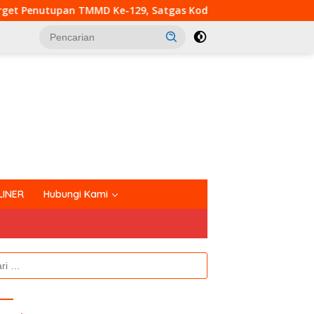
 Ke-129, Satgas Kodim 0313/KPR Kebut Pembangunan MCK SD 
tutup
LINER
Hubungi Kami
k: