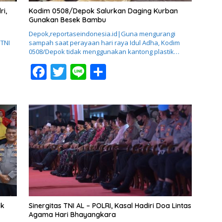
ri,
Kodim 0508/Depok Salurkan Daging Kurban
Gunakan Besek Bambu
Depok,reportaseindonesia.id|Guna mengurangi
 TNI
sampah saat perayaan hari raya Idul Adha, Kodim
0508/Depok tidak menggunakan kantong plastik…
F
T
Li
S
ac
w
n
h
e
itt
e
ar
b
er
e
o
o
k
ok
Sinergitas TNI AL – POLRI, Kasal Hadiri Doa Lintas
Agama Hari Bhayangkara