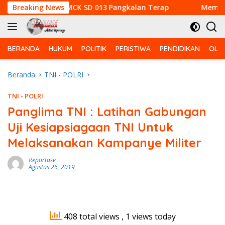
Langsung
bangunan MCK SD 013 Pangkalan Terap
Breaking News
Memasuki H-6 
ke
konten
BERANDA
HUKUM
POLITIK
PERISTIWA
PENDIDIKAN
OLA
Beranda
TNI - POLRI
TNI - POLRI
Panglima TNI : Latihan Gabungan
Uji Kesiapsiagaan TNI Untuk
Melaksanakan Kampanye Militer
Reportase
Agustus 26, 2019
408 total views
, 1 views today