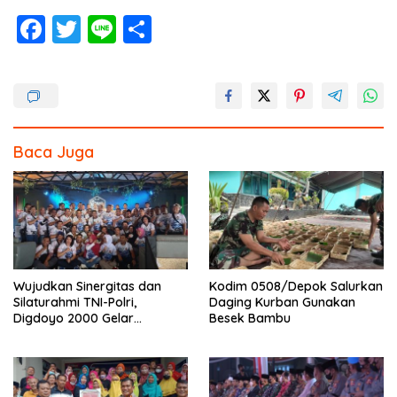
F
T
Li
S
ac
w
n
h
e
itt
e
ar
b
er
e
o
Baca Juga
o
k
Wujudkan Sinergitas dan
Kodim 0508/Depok Salurkan
Silaturahmi TNI-Polri,
Daging Kurban Gunakan
Digdoyo 2000 Gelar
Besek Bambu
Syukuran