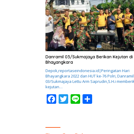
b
er
e
o
o
k
Danramil 03/Sukmajaya Berikan Kejutan di 
Bhayangkara
Depok,reportaseindonesia.id|Peringatan Hari
Bhayangkara 2022 dan HUT ke-76 Polri, Danramil
03/Sukmajaya Lettu Arm Saprudin,S.H.i memberi
kejutan…
F
T
Li
S
ac
w
n
h
e
itt
e
ar
b
er
e