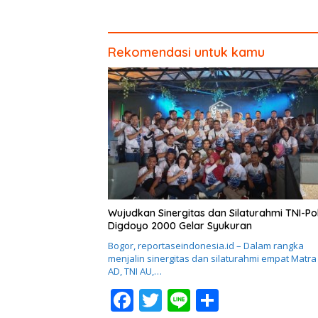
Rekomendasi untuk kamu
Wujudkan Sinergitas dan Silaturahmi TNI-Pol
Digdoyo 2000 Gelar Syukuran
Bogor, reportaseindonesia.id – Dalam rangka
menjalin sinergitas dan silaturahmi empat Matra
AD, TNI AU,…
F
T
Li
S