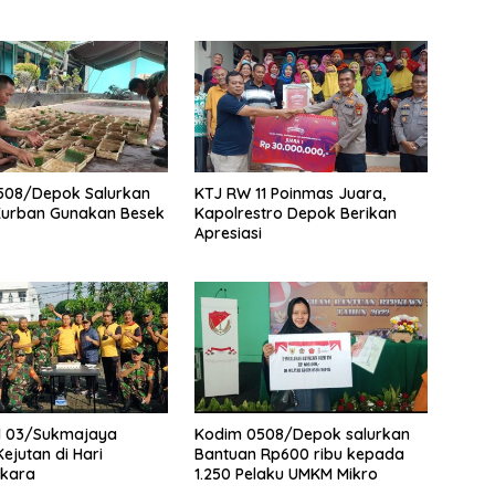
508/Depok Salurkan
KTJ RW 11 Poinmas Juara,
Kurban Gunakan Besek
Kapolrestro Depok Berikan
Apresiasi
l 03/Sukmajaya
Kodim 0508/Depok salurkan
ejutan di Hari
Bantuan Rp600 ribu kepada
kara
1.250 Pelaku UMKM Mikro