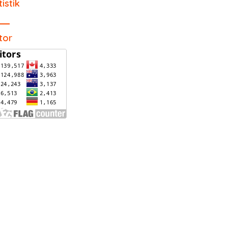
tistik
itor