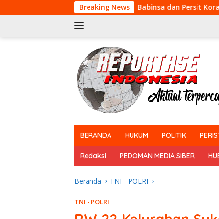
Langsung
Babinsa dan Persit Koramil 13/Rokan IV Kot
Breaking News
ke
konten
tutup
BERANDA
HUKUM
POLITIK
PERIS
Redaksi
PEDOMAN MEDIA SIBER
HU
Beranda
TNI - POLRI
TNI - POLRI
RW 22 Kelurahan Suka