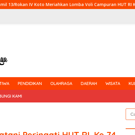
o Meriahkan Lomba Voli Campuran HUT RI Ke-81 di Desa Pendali
TIWA
PENDIDIKAN
OLAHRAGA
DAERAH
WISATA
KU
BUNGI KAMI
Cari
untu
tani Peringati HUT RI. Ke 74