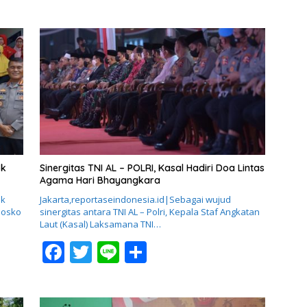
ac
w
n
h
e
itt
e
ar
b
er
e
o
o
k
ok
Sinergitas TNI AL – POLRI, Kasal Hadiri Doa Lintas
Agama Hari Bhayangkara
ok
Jakarta,reportaseindonesia.id|Sebagai wujud
Posko
sinergitas antara TNI AL – Polri, Kepala Staf Angkatan
Laut (Kasal) Laksamana TNI…
F
T
Li
S
ac
w
n
h
e
itt
e
ar