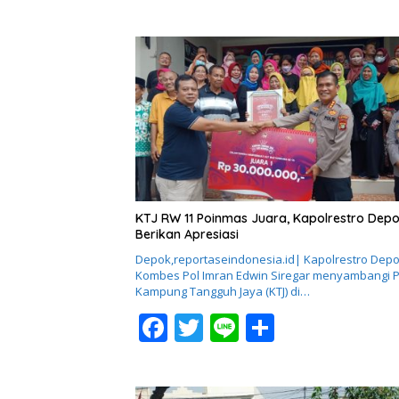
ac
w
n
h
e
itt
e
ar
b
er
e
o
o
k
KTJ RW 11 Poinmas Juara, Kapolrestro Dep
Berikan Apresiasi
Depok,reportaseindonesia.id| Kapolrestro Dep
Kombes Pol Imran Edwin Siregar menyambangi 
Kampung Tangguh Jaya (KTJ) di…
F
T
Li
S
ac
w
n
h
e
itt
e
ar