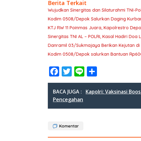
Berita Terkait
Wujudkan Sinergitas dan Silaturahmi TNI-Po
Kodim 0508/Depok Salurkan Daging Kurb
KTJ RW 11 Poinmas Juara, Kapolrestro Depo
Sinergitas TNI AL – POLRI, Kasal Hadiri Do
Danramil 03/Sukmajaya Berikan Kejutan di
Kodim 0508/Depok salurkan Bantuan Rp600
F
T
Li
S
ac
w
n
h
e
itt
e
ar
BACA JUGA :
Kapolri: Vaksinasi Boo
b
er
e
Pencegahan
o
o
Komentar
k