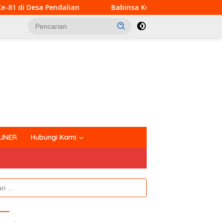
an
Babinsa Koramil 03/Bunut Perkuat Koordinasi Penc
tutup
LINER
Hubungi Kami
k: