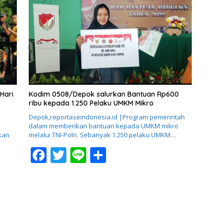
b
er
e
o
o
k
Hari
Kodim 0508/Depok salurkan Bantuan Rp600
ribu kepada 1.250 Pelaku UMKM Mikro
Depok,reportaseindonesia.id |Program pemerintah
dalam memberikan bantuan kepada UMKM mikro
kan
melalui TNI-Polri. Sebanyak 1.250 pelaku UMKM…
F
T
Li
S
ac
w
n
h
e
itt
e
ar
b
er
e
o